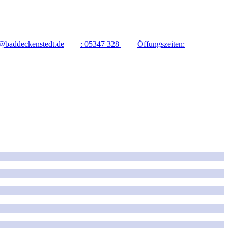
@baddeckenstedt.de
:
05347 328
Öffungszeiten: