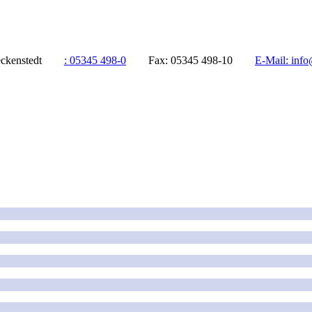
ddeckenstedt
:
05345 498-0
Fax:
05345 498-10
E-Mail:
info