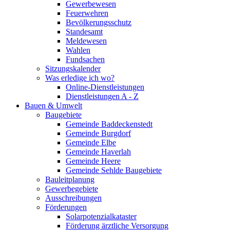
Gewerbewesen
Feuerwehren
Bevölkerungsschutz
Standesamt
Meldewesen
Wahlen
Fundsachen
Sitzungskalender
Was erledige ich wo?
Online-Dienstleistungen
Dienstleistungen A - Z
Bauen & Umwelt
Baugebiete
Gemeinde Baddeckenstedt
Gemeinde Burgdorf
Gemeinde Elbe
Gemeinde Haverlah
Gemeinde Heere
Gemeinde Sehlde Baugebiete
Bauleitplanung
Gewerbegebiete
Ausschreibungen
Förderungen
Solarpotenzialkataster
Förderung ärztliche Versorgung