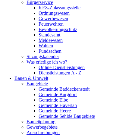
Bürgerservice
KFZ-Zulassungsstelle
Ordnungswesen
Gewerbewesen
Feuerwehren
Bevölkerungsschutz
Standesamt
Meldewesen
Wahlen
Fundsachen
Sitzungskalender
Was erledige ich wo?
Online-Dienstleistungen
Dienstleistungen A - Z
Bauen & Umwelt
Baugebiete
Gemeinde Baddeckenstedt
Gemeinde Burgdorf
Gemeinde Elbe
Gemeinde Haverlah
Gemeinde Heere
Gemeinde Sehlde Baugebiete
Bauleitplanung
Gewerbegebiete
Ausschreibungen