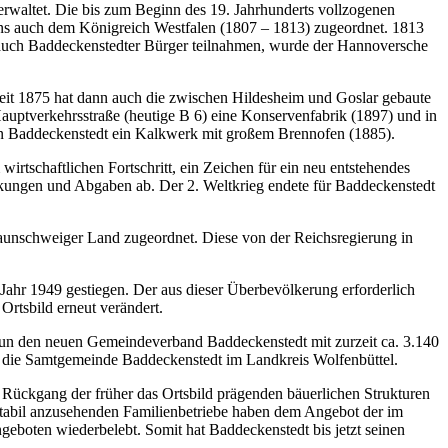
rwaltet. Die bis zum Beginn des 19. Jahrhunderts vollzogenen
ns auch dem Königreich Westfalen (1807 – 1813) zugeordnet. 1813
 auch Baddeckenstedter Bürger teilnahmen, wurde der Hannoversche
 Seit 1875 hat dann auch die zwischen Hildesheim und Goslar gebaute
auptverkehrsstraße (heutige B 6) eine Konservenfabrik (1897) und in
on Baddeckenstedt ein Kalkwerk mit großem Brennofen (1885).
tschaftlichen Fortschritt, ein Zeichen für ein neu entstehendes
nkungen und Abgaben ab. Der 2. Weltkrieg endete für Baddeckenstedt
unschweiger Land zugeordnet. Diese von der Reichsregierung in
Jahr 1949 gestiegen. Der aus dieser Überbevölkerung erforderlich
rtsbild erneut verändert.
nun den neuen Gemeindeverband Baddeckenstedt mit zurzeit ca. 3.140
 die Samtgemeinde Baddeckenstedt im Landkreis Wolfenbüttel.
r Rückgang der früher das Ortsbild prägenden bäuerlichen Strukturen
 stabil anzusehenden Familienbetriebe haben dem Angebot der im
eboten wiederbelebt. Somit hat Baddeckenstedt bis jetzt seinen
n.