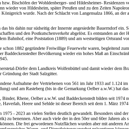
n bzw. Bischöfen der Wohldenberger- und Hildesheimer- Residenzen ve
nn wieder von Hildesheim, später Preußen und zu den Zeiten Napoleo
4 Königreich wurde. Nach der Schlacht von Langensalza 1866, an der
 das bis dahin nur südseitig der Innerste angesiedelte Bauerndorf ein.
schaffen und den Postkutschenverkehr abgelöst. Es entstanden an der H
em Bahnhof, eine Poststation (1889) und am westseitigen Ortsrand v
schon 1882 gegründete Freiwillige Feuerwehr waren, begleitend zum wir
n der Baddeckenstedter Bevölkerung wieder ein hohes Maß an Einschrä
1945.
erstetal-Dörfer dem Landkreis Wolfenbüttel und damit wieder dem Bra
Gründung der Stadt Salzgitter.
bundene Aufnahme der Vertriebenen von 561 im Jahr 1933 auf 1.124 im 
g) und am Rasteberg (bis in die Gemarkung Oelber a.w.W.) hat das O
, Binder, Rhene, Oelber a.w.W. und Baddeckenstedt bilden seit 1974 
averlah, Heere und Sehlde ist dieser Bereich seit dem 1. März 1974
n 1975 - 2023 an vielen Stellen deutlich gewandelt. Besonders sind de
ik) zu benennen. Aber auch viele der in den 50er und 60er Jahren als
können. Die frei gewordenen Nutzflächen wurden aber mit anderen Ang
 umfangreiches Waren- und Dienstleistungsangebot präsentieren könne