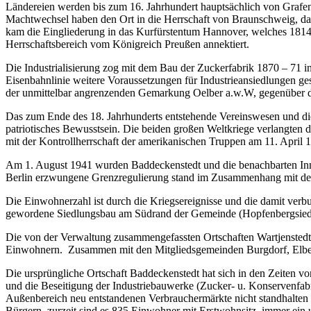
Ländereien werden bis zum 16. Jahrhundert hauptsächlich von Grafe
Machtwechsel haben den Ort in die Herrschaft von Braunschweig, da
kam die Eingliederung in das Kurfürstentum Hannover, welches 181
Herrschaftsbereich vom Königreich Preußen annektiert.
Die Industrialisierung zog mit dem Bau der Zuckerfabrik 1870 – 71 in
Eisenbahnlinie weitere Voraussetzungen für Industrieansiedlungen ge
der unmittelbar angrenzenden Gemarkung Oelber a.w.W, gegenüber d
Das zum Ende des 18. Jahrhunderts entstehende Vereinswesen und die 
patriotisches Bewusstsein. Die beiden großen Weltkriege verlangte
mit der Kontrollherrschaft der amerikanischen Truppen am 11. April 
Am 1. August 1941 wurden Baddeckenstedt und die benachbarten Inn
Berlin erzwungene Grenzregulierung stand im Zusammenhang mit der 
Die Einwohnerzahl ist durch die Kriegsereignisse und die damit ver
gewordene Siedlungsbau am Südrand der Gemeinde (Hopfenbergsiedlun
Die von der Verwaltung zusammengefassten Ortschaften Wartjenstedt
Einwohnern. Zusammen mit den Mitgliedsgemeinden Burgdorf, Elbe, H
Die ursprüngliche Ortschaft Baddeckenstedt hat sich in den Zeiten vo
und die Beseitigung der Industriebauwerke (Zucker- u. Konservenfabr
Außenbereich neu entstandenen Verbrauchermärkte nicht standhalten 
Bürgern, zurzeit sind es 835 Einwohner mit Erstwohnsitz, immer ein