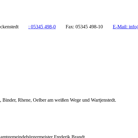
ddeckenstedt
:
05345 498-0
Fax:
05345 498-10
E-Mail:
info
, Binder, Rhene, Oelber am weißen Wege und Wartjenstedt.
Samtgemeindebürgermeister Frederik Brandt.