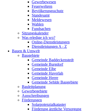
Gewerbewesen
Feuerwehren
Bevölkerungsschutz
Standesamt
Meldewesen
Wahlen
Fundsachen
Sitzungskalender
Was erledige ich wo?
Online-Dienstleistungen
Dienstleistungen A - Z
Bauen & Umwelt
Baugebiete
Gemeinde Baddeckenstedt
Gemeinde Burgdorf
Gemeinde Elbe
Gemeinde Haverlah
Gemeinde Heere
Gemeinde Sehlde Baugebiete
Bauleitplanung
Gewerbegebiete
Ausschreibungen
Förderungen
Solarpotenzialkataster
Förderung ärztliche Versorgung