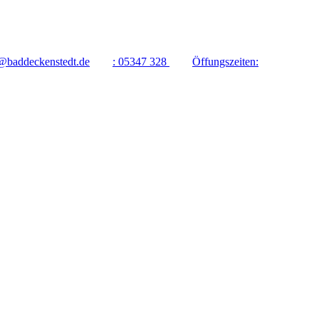
@baddeckenstedt.de
:
05347 328
Öffungszeiten: