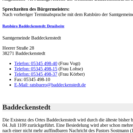
Sprechzeiten des Bürgermeisters:
Nach vorheriger Terminabsprache mit dem Ratsbüro der Samtgemein
Ratsbüro Baddeckenstedt
: Detailseite
Samtgemeinde Baddeckenstedt
Heerer Straße 28
38271 Baddeckenstedt
Telefon:
05345 498-40
(Frau Vogt)
Telefon:
05345 498-15
(Frau Lohse)
Telefon:
05345 498-37
(Frau Körber)
Fax:
05345 498-10
E-Mail:
ratsbuero@baddeckenstedt.de
Baddeckenstedt
Die Existenz des Ortes Baddeckenstedt wird durch die älteste bishe
04. Juli 1109 zurückgeführt. Eine Besiedelung wird aber schon mehre
nach einer nicht mehr auffindbaren Nachricht des Pastors Sostmann 