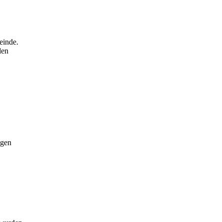
einde.
den
ngen