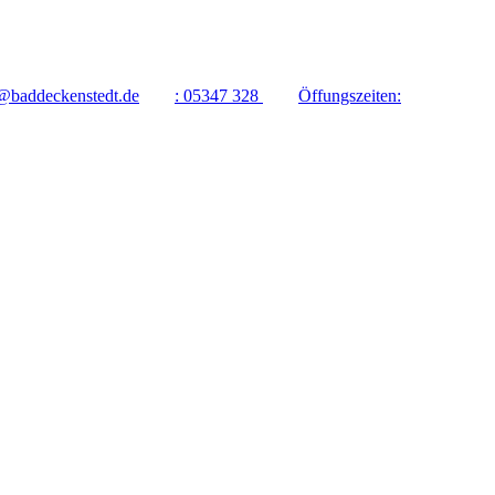
@baddeckenstedt.de
:
05347 328
Öffungszeiten: