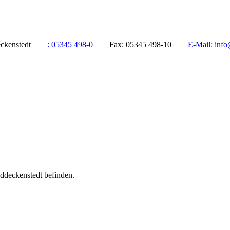
ddeckenstedt
:
05345 498-0
Fax:
05345 498-10
E-Mail:
info
addeckenstedt befinden.