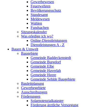
Gewerbewesen
Feuerwehren
Bevölkerungsschutz
Standesamt
Meldewesen
Wahlen
Fundsachen
Sitzungskalender
Was erledige ich wo?
Online-Dienstleistungen
Dienstleistungen A - Z
Bauen & Umwelt
Baugebiete
Gemeinde Baddeckenstedt
Gemeinde Burgdorf
Gemeinde Elbe
Gemeinde Haverlah
Gemeinde Heere
Gemeinde Sehlde Baugebiete
Bauleitplanung
Gewerbegebiete
Ausschreibungen
Förderungen
Solarpotenzialkataster
Förderung ärztliche Versorgung