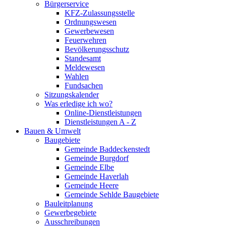
Bürgerservice
KFZ-Zulassungsstelle
Ordnungswesen
Gewerbewesen
Feuerwehren
Bevölkerungsschutz
Standesamt
Meldewesen
Wahlen
Fundsachen
Sitzungskalender
Was erledige ich wo?
Online-Dienstleistungen
Dienstleistungen A - Z
Bauen & Umwelt
Baugebiete
Gemeinde Baddeckenstedt
Gemeinde Burgdorf
Gemeinde Elbe
Gemeinde Haverlah
Gemeinde Heere
Gemeinde Sehlde Baugebiete
Bauleitplanung
Gewerbegebiete
Ausschreibungen