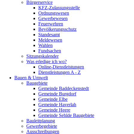
Bürgerservice
KFZ-Zulassungsstelle
Ordnungswesen
Gewerbewesen
Feuerwehren
Bevölkerungsschutz
Standesamt
Meldewesen
Wahlen
Fundsachen
Sitzungskalender
Was erledige ich wo?
Online-Dienstleistungen
Dienstleistungen A - Z
Bauen & Umwelt
Baugebiete
Gemeinde Baddeckenstedt
Gemeinde Burgdorf
Gemeinde Elbe
Gemeinde Haverlah
Gemeinde Heere
Gemeinde Sehlde Baugebiete
Bauleitplanung
Gewerbegebiete
Ausschreibungen