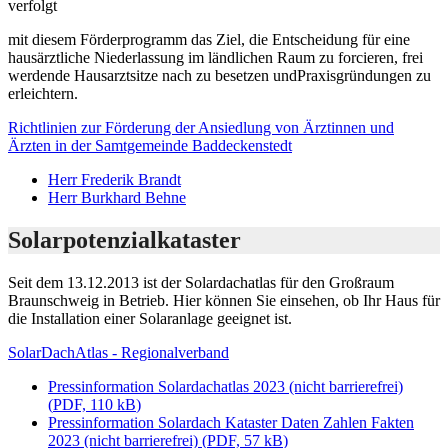
verfolgt
mit diesem Förderprogramm das Ziel, die Entscheidung für eine
hausärztliche Niederlassung im ländlichen Raum zu forcieren, frei
werdende Hausarztsitze nach zu besetzen undPraxisgründungen zu
erleichtern.
Richtlinien zur Förderung der Ansiedlung von Ärztinnen und
Ärzten in der Samtgemeinde Baddeckenstedt
Herr Frederik Brandt
Herr Burkhard Behne
Solarpotenzialkataster
Seit dem 13.12.2013 ist der Solardachatlas für den Großraum
Braunschweig in Betrieb. Hier können Sie einsehen, ob Ihr Haus für
die Installation einer Solaranlage geeignet ist.
SolarDachAtlas - Regionalverband
Pressinformation Solardachatlas 2023 (nicht barrierefrei)
(
PDF, 110 kB
)
Pressinformation Solardach Kataster Daten Zahlen Fakten
2023 (nicht barrierefrei)
(
PDF, 57 kB
)