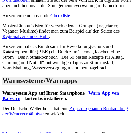
Notsituationen
erhalten Sie auf der Seite vom BBK in digitaler Form
aber auch bei uns in der Samtgemeindeverwaltung in Papierform.
Außerdem eine passende
Checkliste
.
Muster-Einkaufslisten für verschiedenen Gruppen (Vegetarier,
Veganer, Muslime) findet man zum Beispiel auf den Seiten des
Regionalverbandes Ruhr
.
Außerdem hat das Bundesamt für Bevölkerungsschutz und
Katastrophenhilfe (BBK) ein Buch zum Thema „Kochen ohne
Strom - Das Notfallkochbuch - Die 50 besten Rezepte für Alltag,
Camping und Notfall“ mit wichtigen Tipps zu Stromausfall,
Vorratshaltung, Wasserversorgung u.v.m. herausgebracht.
Warnsysteme/Warnapps
Warnsystem App auf Ihrem Smartphone -
Warn-App von
Katwarn
- kostenlos installieren.
Der Deutsche Wetterdienst hat eine
App zur genauen Beobachtung
der Wetterverhältnisse
entwickelt.