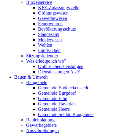
Bürgerservice
KFZ-Zulassungsstelle
Ordnungswesen
Gewerbewesen
Feuerwehren
Bevölkerungsschutz
Standesamt
Meldewesen
Wahlen
Fundsachen
Sitzungskalender
Was erledige ich wo?
Online-Dienstleistungen
Dienstleistungen A - Z
Bauen & Umwelt
Baugebiete
Gemeinde Baddeckenstedt
Gemeinde Burgdorf
Gemeinde Elbe
Gemeinde Haverlah
Gemeinde Heere
Gemeinde Sehlde Baugebiete
Bauleitplanung
Gewerbegebiete
Ausschreibungen