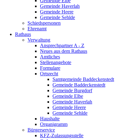
Gemeinde Elbe
Gemeinde Haverlah
Gemeinde Heere
Gemeinde Sehlde
Schiedspersonen
Ehrenamt
Rathaus
Verwaltung
Ansprechpartner A - Z
Neues aus dem Rathaus
Amtliches
Stellenangebote
Formulare
Ortsrecht
Samtgemeinde Baddeckenstedt
Gemeinde Baddeckenstedt
Gemeinde Burgdorf
Gemeinde Elbe
Gemeinde Haverlah
Gemeinde Heere
Gemeinde Sehlde
Haushalte
Organigramm
Bürgerservice
KFZ-Zulassungsstelle