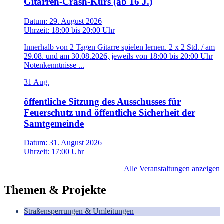
Gitarren-Crash-Kurs (ab 16 J.)
Datum:
29. August 2026
Uhrzeit:
18:00
bis
20:00 Uhr
Innerhalb von 2 Tagen Gitarre spielen lernen. 2 x 2 Std. / am
29.08. und am 30.08.2026, jeweils von 18:00 bis 20:00 Uhr
Notenkenntnisse ...
31
Aug.
öffentliche Sitzung des Ausschusses für
Feuerschutz und öffentliche Sicherheit der
Samtgemeinde
Datum:
31. August 2026
Uhrzeit:
17:00 Uhr
Alle Veranstaltungen anzeigen
Themen & Projekte
Straßensperrungen & Umleitungen