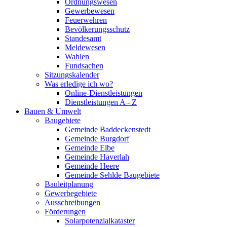
Ordnungswesen
Gewerbewesen
Feuerwehren
Bevölkerungsschutz
Standesamt
Meldewesen
Wahlen
Fundsachen
Sitzungskalender
Was erledige ich wo?
Online-Dienstleistungen
Dienstleistungen A - Z
Bauen & Umwelt
Baugebiete
Gemeinde Baddeckenstedt
Gemeinde Burgdorf
Gemeinde Elbe
Gemeinde Haverlah
Gemeinde Heere
Gemeinde Sehlde Baugebiete
Bauleitplanung
Gewerbegebiete
Ausschreibungen
Förderungen
Solarpotenzialkataster