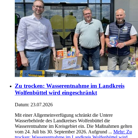
Bild:
© Samtgemeinde Baddeckentedt
Zu trocken: Wasserentnahme im Landkreis
Wolfenbüttel wird eingeschränkt
Datum:
23.07.2026
Mit einer Allgemeinverfügung schränkt die Untere
Wasserbehörde des Landkreises Wolfenbüttel die
Wasserentnahme im Kreisgebiet ein. Die Maßnahmen gelten
vom 24. Juli bis 30. September 2026. Aufgrund ...
Mehr
: Zu
trocken: Wasserentnahme im Landkreis Wolfenbüttel wird