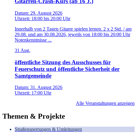
Gitarren-Crash-Kurs (ab 16 J.)
Datum:
29. August 2026
Uhrzeit:
18:00
bis
20:00 Uhr
Innerhalb von 2 Tagen Gitarre spielen lernen. 2 x 2 Std. / am
29.08. und am 30.08.2026, jeweils von 18:00 bis 20:00 Uhr
Notenkenntnisse ...
31
Aug.
öffentliche Sitzung des Ausschusses für
Feuerschutz und öffentliche Sicherheit der
Samtgemeinde
Datum:
31. August 2026
Uhrzeit:
17:00 Uhr
Alle Veranstaltungen anzeigen
Themen & Projekte
Straßensperrungen & Umleitungen