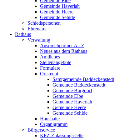
Gemeinde Elbe
Gemeinde Haverlah
Gemeinde Heere
Gemeinde Sehlde
Schiedspersonen
Ehrenamt
Rathaus
Verwaltung
Ansprechpartner A - Z
Neues aus dem Rathaus
Amtliches
Stellenangebote
Formulare
Ortsrecht
Samtgemeinde Baddeckenstedt
Gemeinde Baddeckenstedt
Gemeinde Burgdorf
Gemeinde Elbe
Gemeinde Haverlah
Gemeinde Heere
Gemeinde Sehlde
Haushalte
Organigramm
Bürgerservice
KFZ-Zulassungsstelle