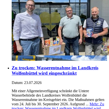
Bild:
© Samtgemeinde Baddeckentedt
Zu trocken: Wasserentnahme im Landkreis
Wolfenbüttel wird eingeschränkt
Datum:
23.07.2026
Mit einer Allgemeinverfügung schränkt die Untere
Wasserbehörde des Landkreises Wolfenbüttel die
Wasserentnahme im Kreisgebiet ein. Die Maßnahmen gelten
vom 24. Juli bis 30. September 2026. Aufgrund ...
Mehr
: Zu
trocken: Wasserentnahme im Landkreis Wolfenbüttel wird