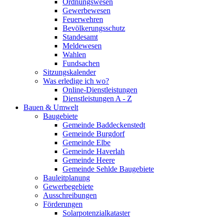
Ordnungswesen
Gewerbewesen
Feuerwehren
Bevölkerungsschutz
Standesamt
Meldewesen
Wahlen
Fundsachen
Sitzungskalender
Was erledige ich wo?
Online-Dienstleistungen
Dienstleistungen A - Z
Bauen & Umwelt
Baugebiete
Gemeinde Baddeckenstedt
Gemeinde Burgdorf
Gemeinde Elbe
Gemeinde Haverlah
Gemeinde Heere
Gemeinde Sehlde Baugebiete
Bauleitplanung
Gewerbegebiete
Ausschreibungen
Förderungen
Solarpotenzialkataster