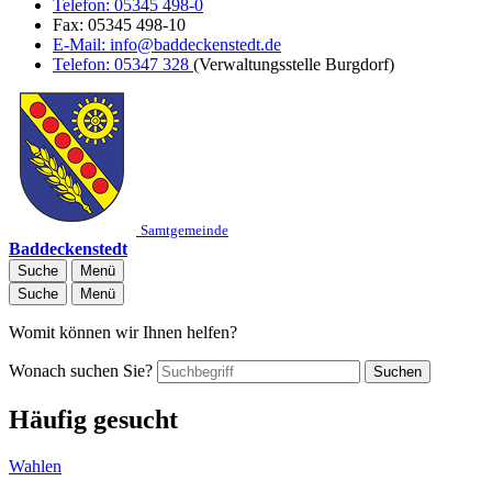
Telefon:
05345 498-0
Fax:
05345 498-10
E-Mail:
info@baddeckenstedt.de
Telefon:
05347 328
(Verwaltungsstelle Burgdorf)
Samtgemeinde
Baddeckenstedt
Suche
Menü
Suche
Menü
Womit können wir Ihnen helfen?
Wonach suchen Sie?
Suchen
Häufig gesucht
Wahlen