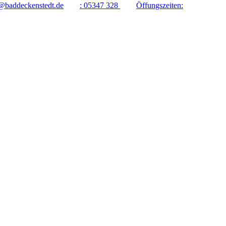
@baddeckenstedt.de
:
05347 328
Öffungszeiten: