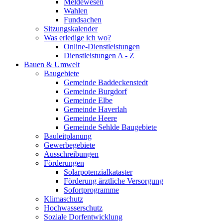
Meldewesen
Wahlen
Fundsachen
Sitzungskalender
Was erledige ich wo?
Online-Dienstleistungen
Dienstleistungen A - Z
Bauen & Umwelt
Baugebiete
Gemeinde Baddeckenstedt
Gemeinde Burgdorf
Gemeinde Elbe
Gemeinde Haverlah
Gemeinde Heere
Gemeinde Sehlde Baugebiete
Bauleitplanung
Gewerbegebiete
Ausschreibungen
Förderungen
Solarpotenzialkataster
Förderung ärztliche Versorgung
Sofortprogramme
Klimaschutz
Hochwasserschutz
Soziale Dorfentwicklung