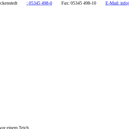
ddeckenstedt
:
05345 498-0
Fax:
05345 498-10
E-Mail:
info