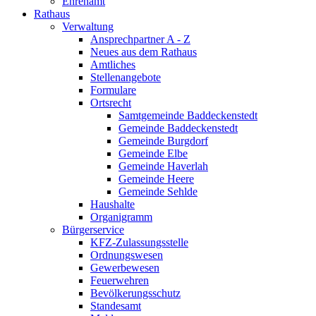
Ehrenamt
Rathaus
Verwaltung
Ansprechpartner A - Z
Neues aus dem Rathaus
Amtliches
Stellenangebote
Formulare
Ortsrecht
Samtgemeinde Baddeckenstedt
Gemeinde Baddeckenstedt
Gemeinde Burgdorf
Gemeinde Elbe
Gemeinde Haverlah
Gemeinde Heere
Gemeinde Sehlde
Haushalte
Organigramm
Bürgerservice
KFZ-Zulassungsstelle
Ordnungswesen
Gewerbewesen
Feuerwehren
Bevölkerungsschutz
Standesamt