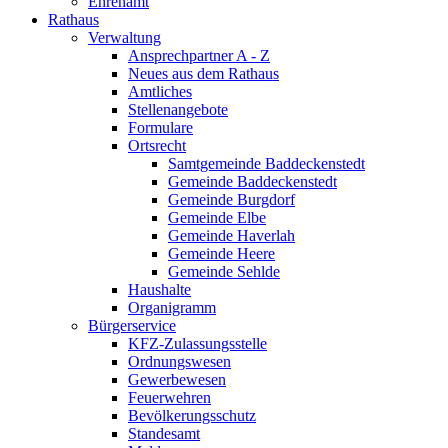
Ehrenamt
Rathaus
Verwaltung
Ansprechpartner A - Z
Neues aus dem Rathaus
Amtliches
Stellenangebote
Formulare
Ortsrecht
Samtgemeinde Baddeckenstedt
Gemeinde Baddeckenstedt
Gemeinde Burgdorf
Gemeinde Elbe
Gemeinde Haverlah
Gemeinde Heere
Gemeinde Sehlde
Haushalte
Organigramm
Bürgerservice
KFZ-Zulassungsstelle
Ordnungswesen
Gewerbewesen
Feuerwehren
Bevölkerungsschutz
Standesamt