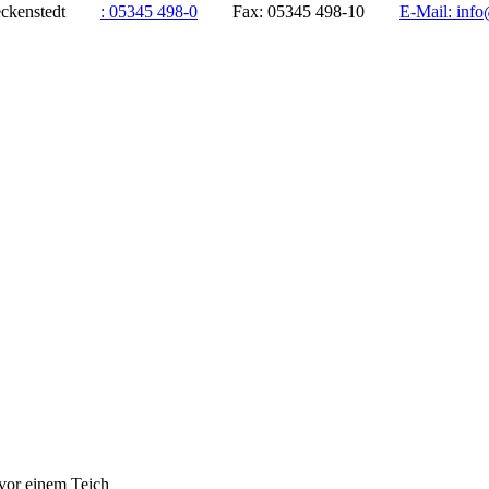
ddeckenstedt
:
05345 498-0
Fax:
05345 498-10
E-Mail:
info