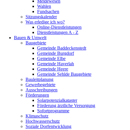
Meldewesen
Wahlen
Fundsachen
Sitzungskalender
Was erledige ich wo?
Online-Dienstleistungen
Dienstleistungen A - Z
Bauen & Umwelt
Baugebiete
Gemeinde Baddeckenstedt
Gemeinde Burgdorf
Gemeinde Elbe
Gemeinde Haverlah
Gemeinde Heere
Gemeinde Sehlde Baugebiete
Bauleitplanung
Gewerbegebiete
Ausschreibungen
Förderungen
Solarpotenzialkataster
Förderung ärztliche Versorgung
Sofortprogramme
Klimaschutz
Hochwasserschutz
Soziale Dorfentwicklung