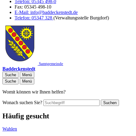
Telefon:
05345 498-0
Fax:
05345 498-10
E-Mail:
info@baddeckenstedt.de
Telefon:
05347 328
(Verwaltungsstelle Burgdorf)
Samtgemeinde
Baddeckenstedt
Suche
Menü
Suche
Menü
Womit können wir Ihnen helfen?
Wonach suchen Sie?
Suchen
Häufig gesucht
Wahlen