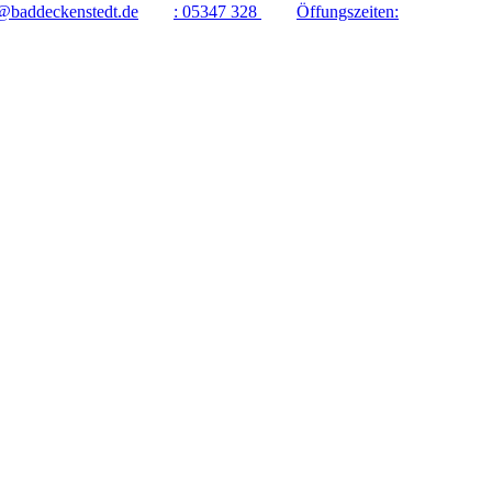
@baddeckenstedt.de
:
05347 328
Öffungszeiten: