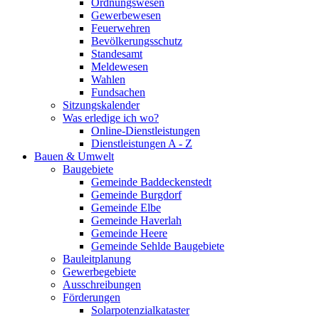
Ordnungswesen
Gewerbewesen
Feuerwehren
Bevölkerungsschutz
Standesamt
Meldewesen
Wahlen
Fundsachen
Sitzungskalender
Was erledige ich wo?
Online-Dienstleistungen
Dienstleistungen A - Z
Bauen & Umwelt
Baugebiete
Gemeinde Baddeckenstedt
Gemeinde Burgdorf
Gemeinde Elbe
Gemeinde Haverlah
Gemeinde Heere
Gemeinde Sehlde Baugebiete
Bauleitplanung
Gewerbegebiete
Ausschreibungen
Förderungen
Solarpotenzialkataster