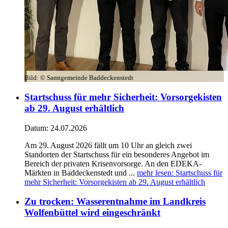
Bild:
© Samtgemeinde Baddeckenstedt
Startschuss für mehr Sicherheit: Vorsorgekisten
ab 29. August erhältlich
Datum:
24.07.2026
Am 29. August 2026 fällt um 10 Uhr an gleich zwei
Standorten der Startschuss für ein besonderes Angebot im
Bereich der privaten Krisenvorsorge. An den EDEKA-
Märkten in Baddeckenstedt und ...
mehr lesen
: Startschuss für
mehr Sicherheit: Vorsorgekisten ab 29. August erhältlich
Zu trocken: Wasserentnahme im Landkreis
Wolfenbüttel wird eingeschränkt