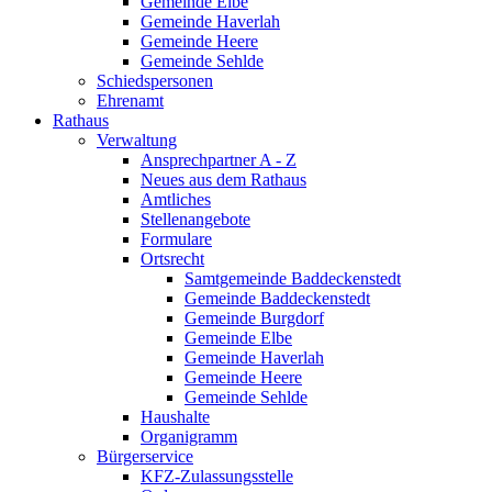
Gemeinde Elbe
Gemeinde Haverlah
Gemeinde Heere
Gemeinde Sehlde
Schiedspersonen
Ehrenamt
Rathaus
Verwaltung
Ansprechpartner A - Z
Neues aus dem Rathaus
Amtliches
Stellenangebote
Formulare
Ortsrecht
Samtgemeinde Baddeckenstedt
Gemeinde Baddeckenstedt
Gemeinde Burgdorf
Gemeinde Elbe
Gemeinde Haverlah
Gemeinde Heere
Gemeinde Sehlde
Haushalte
Organigramm
Bürgerservice
KFZ-Zulassungsstelle