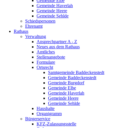
Gemeinde Elbe
Gemeinde Haverlah
Gemeinde Heere
Gemeinde Sehlde
Schiedspersonen
Ehrenamt
Rathaus
Verwaltung
Ansprechpartner A - Z
Neues aus dem Rathaus
Amtliches
Stellenangebote
Formulare
Ortsrecht
Samtgemeinde Baddeckenstedt
Gemeinde Baddeckenstedt
Gemeinde Burgdorf
Gemeinde Elbe
Gemeinde Haverlah
Gemeinde Heere
Gemeinde Sehlde
Haushalte
Organigramm
Bürgerservice
KFZ-Zulassungsstelle