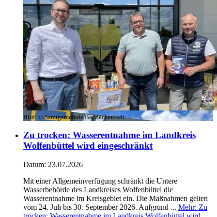
Bild:
© Samtgemeinde Baddeckentedt
Zu trocken: Wasserentnahme im Landkreis
Wolfenbüttel wird eingeschränkt
Datum:
23.07.2026
Mit einer Allgemeinverfügung schränkt die Untere
Wasserbehörde des Landkreises Wolfenbüttel die
Wasserentnahme im Kreisgebiet ein. Die Maßnahmen gelten
vom 24. Juli bis 30. September 2026. Aufgrund ...
Mehr
: Zu
trocken: Wasserentnahme im Landkreis Wolfenbüttel wird