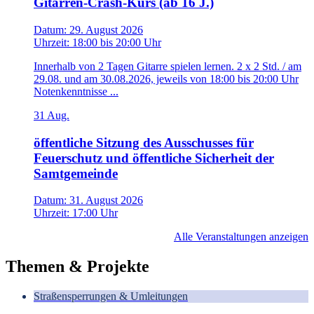
Gitarren-Crash-Kurs (ab 16 J.)
Datum:
29. August 2026
Uhrzeit:
18:00
bis
20:00 Uhr
Innerhalb von 2 Tagen Gitarre spielen lernen. 2 x 2 Std. / am
29.08. und am 30.08.2026, jeweils von 18:00 bis 20:00 Uhr
Notenkenntnisse ...
31
Aug.
öffentliche Sitzung des Ausschusses für
Feuerschutz und öffentliche Sicherheit der
Samtgemeinde
Datum:
31. August 2026
Uhrzeit:
17:00 Uhr
Alle Veranstaltungen anzeigen
Themen & Projekte
Straßensperrungen & Umleitungen