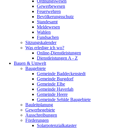
Ordnungswesen
Gewerbewesen
Feuerwehren
Bevölkerungsschutz
Standesamt
Meldewesen
Wahlen
Fundsachen
Sitzungskalender
Was erledige ich wo?
Online-Dienstleistungen
Dienstleistungen A - Z
Bauen & Umwelt
Baugebiete
Gemeinde Baddeckenstedt
Gemeinde Burgdorf
Gemeinde Elbe
Gemeinde Haverlah
Gemeinde Heere
Gemeinde Sehlde Baugebiete
Bauleitplanung
Gewerbegebiete
Ausschreibungen
Förderungen
Solarpotenzialkataster