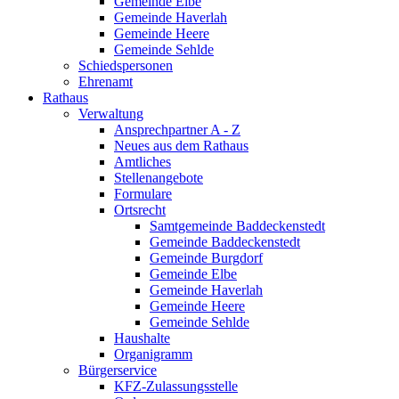
Gemeinde Elbe
Gemeinde Haverlah
Gemeinde Heere
Gemeinde Sehlde
Schiedspersonen
Ehrenamt
Rathaus
Verwaltung
Ansprechpartner A - Z
Neues aus dem Rathaus
Amtliches
Stellenangebote
Formulare
Ortsrecht
Samtgemeinde Baddeckenstedt
Gemeinde Baddeckenstedt
Gemeinde Burgdorf
Gemeinde Elbe
Gemeinde Haverlah
Gemeinde Heere
Gemeinde Sehlde
Haushalte
Organigramm
Bürgerservice
KFZ-Zulassungsstelle