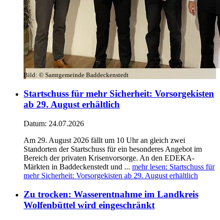
Bild:
© Samtgemeinde Baddeckenstedt
Startschuss für mehr Sicherheit: Vorsorgekisten
ab 29. August erhältlich
Datum:
24.07.2026
Am 29. August 2026 fällt um 10 Uhr an gleich zwei
Standorten der Startschuss für ein besonderes Angebot im
Bereich der privaten Krisenvorsorge. An den EDEKA-
Märkten in Baddeckenstedt und ...
mehr lesen
: Startschuss für
mehr Sicherheit: Vorsorgekisten ab 29. August erhältlich
Zu trocken: Wasserentnahme im Landkreis
Wolfenbüttel wird eingeschränkt