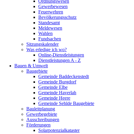
Ordnungswesen
Gewerbewesen
Feuerwehren
Bevölkerungsschutz
Standesamt
Meldewesen
Wahlen
Fundsachen
Sitzungskalender
Was erledige ich wo?
Online-Dienstleistungen
Dienstleistungen A - Z
Bauen & Umwelt
Baugebiete
Gemeinde Baddeckenstedt
Gemeinde Burgdorf
Gemeinde Elbe
Gemeinde Haverlah
Gemeinde Heere
Gemeinde Sehlde Baugebiete
Bauleitplanung
Gewerbegebiete
Ausschreibungen
Förderungen
Solarpotenzialkataster