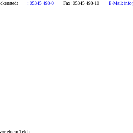
ddeckenstedt
:
05345 498-0
Fax:
05345 498-10
E-Mail:
info