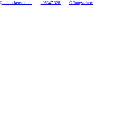
@baddeckenstedt.de
:
05347 328
Öffungszeiten: