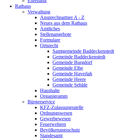
Ehrenamt
Rathaus
Verwaltung
Ansprechpartner A - Z
Neues aus dem Rathaus
Amtliches
Stellenangebote
Formulare
Ortsrecht
Samtgemeinde Baddeckenstedt
Gemeinde Baddeckenstedt
Gemeinde Burgdorf
Gemeinde Elbe
Gemeinde Haverlah
Gemeinde Heere
Gemeinde Sehlde
Haushalte
Organigramm
Bürgerservice
KFZ-Zulassungsstelle
Ordnungswesen
Gewerbewesen
Feuerwehren
Bevölkerungsschutz
Standesamt