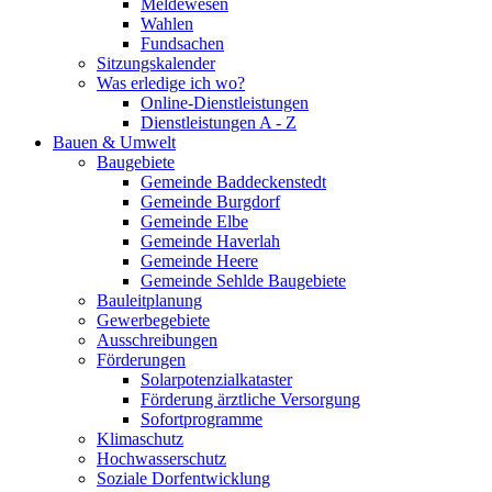
Meldewesen
Wahlen
Fundsachen
Sitzungskalender
Was erledige ich wo?
Online-Dienstleistungen
Dienstleistungen A - Z
Bauen & Umwelt
Baugebiete
Gemeinde Baddeckenstedt
Gemeinde Burgdorf
Gemeinde Elbe
Gemeinde Haverlah
Gemeinde Heere
Gemeinde Sehlde Baugebiete
Bauleitplanung
Gewerbegebiete
Ausschreibungen
Förderungen
Solarpotenzialkataster
Förderung ärztliche Versorgung
Sofortprogramme
Klimaschutz
Hochwasserschutz
Soziale Dorfentwicklung