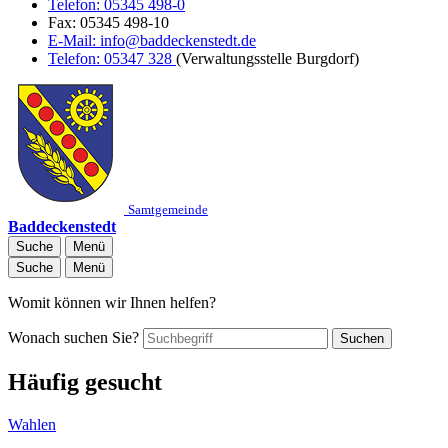
Telefon:
05345 498-0
Fax:
05345 498-10
E-Mail:
info@baddeckenstedt.de
Telefon:
05347 328
(Verwaltungsstelle Burgdorf)
Samtgemeinde
Baddeckenstedt
Suche
Menü
Suche
Menü
Womit können wir Ihnen helfen?
Wonach suchen Sie?
Suchen
Häufig gesucht
Wahlen