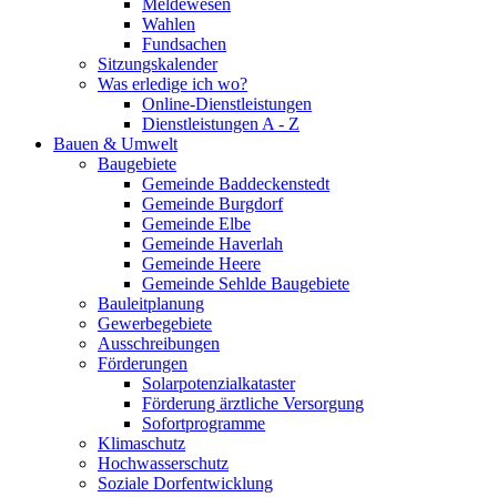
Meldewesen
Wahlen
Fundsachen
Sitzungskalender
Was erledige ich wo?
Online-Dienstleistungen
Dienstleistungen A - Z
Bauen & Umwelt
Baugebiete
Gemeinde Baddeckenstedt
Gemeinde Burgdorf
Gemeinde Elbe
Gemeinde Haverlah
Gemeinde Heere
Gemeinde Sehlde Baugebiete
Bauleitplanung
Gewerbegebiete
Ausschreibungen
Förderungen
Solarpotenzialkataster
Förderung ärztliche Versorgung
Sofortprogramme
Klimaschutz
Hochwasserschutz
Soziale Dorfentwicklung