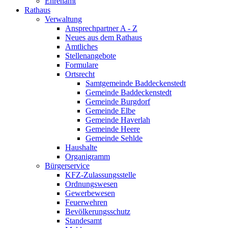
Ehrenamt
Rathaus
Verwaltung
Ansprechpartner A - Z
Neues aus dem Rathaus
Amtliches
Stellenangebote
Formulare
Ortsrecht
Samtgemeinde Baddeckenstedt
Gemeinde Baddeckenstedt
Gemeinde Burgdorf
Gemeinde Elbe
Gemeinde Haverlah
Gemeinde Heere
Gemeinde Sehlde
Haushalte
Organigramm
Bürgerservice
KFZ-Zulassungsstelle
Ordnungswesen
Gewerbewesen
Feuerwehren
Bevölkerungsschutz
Standesamt