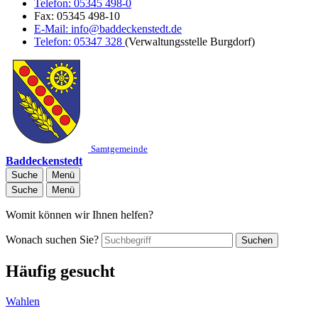
Telefon:
05345 498-0
Fax:
05345 498-10
E-Mail:
info@baddeckenstedt.de
Telefon:
05347 328
(Verwaltungsstelle Burgdorf)
Samtgemeinde
Baddeckenstedt
Suche
Menü
Suche
Menü
Womit können wir Ihnen helfen?
Wonach suchen Sie?
Suchen
Häufig gesucht
Wahlen