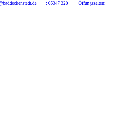
@baddeckenstedt.de
:
05347 328
Öffungszeiten: