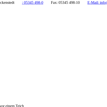
ddeckenstedt
:
05345 498-0
Fax:
05345 498-10
E-Mail:
info