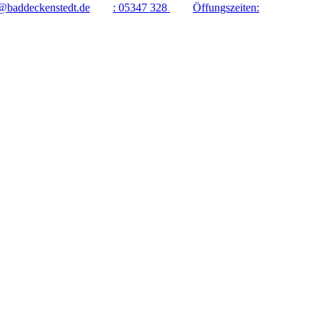
@baddeckenstedt.de
:
05347 328
Öffungszeiten: