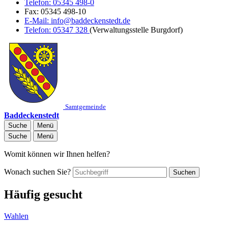
Telefon:
05345 498-0
Fax:
05345 498-10
E-Mail:
info@baddeckenstedt.de
Telefon:
05347 328
(Verwaltungsstelle Burgdorf)
Samtgemeinde
Baddeckenstedt
Suche
Menü
Suche
Menü
Womit können wir Ihnen helfen?
Wonach suchen Sie?
Suchen
Häufig gesucht
Wahlen