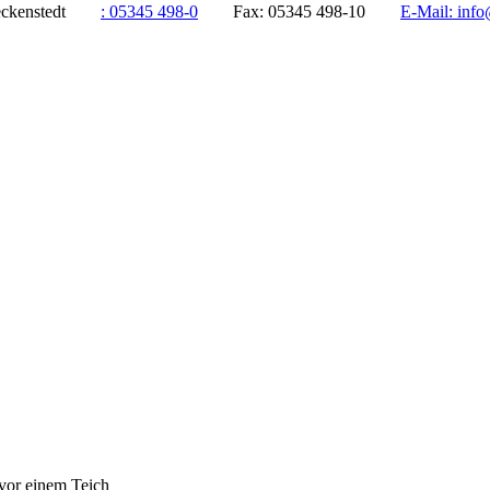
ddeckenstedt
:
05345 498-0
Fax:
05345 498-10
E-Mail:
info