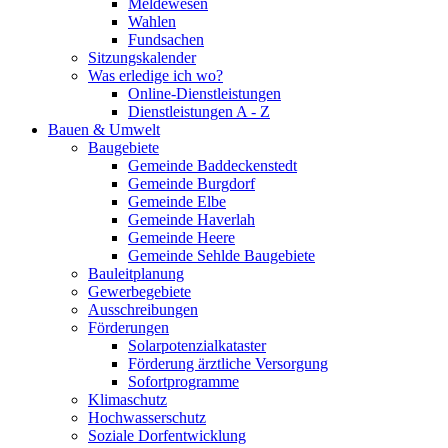
Meldewesen
Wahlen
Fundsachen
Sitzungskalender
Was erledige ich wo?
Online-Dienstleistungen
Dienstleistungen A - Z
Bauen & Umwelt
Baugebiete
Gemeinde Baddeckenstedt
Gemeinde Burgdorf
Gemeinde Elbe
Gemeinde Haverlah
Gemeinde Heere
Gemeinde Sehlde Baugebiete
Bauleitplanung
Gewerbegebiete
Ausschreibungen
Förderungen
Solarpotenzialkataster
Förderung ärztliche Versorgung
Sofortprogramme
Klimaschutz
Hochwasserschutz
Soziale Dorfentwicklung