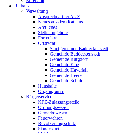
Ehrenamt
Rathaus
Verwaltung
Ansprechpartner A - Z
Neues aus dem Rathaus
Amtliches
Stellenangebote
Formulare
Ortsrecht
Samtgemeinde Baddeckenstedt
Gemeinde Baddeckenstedt
Gemeinde Burgdorf
Gemeinde Elbe
Gemeinde Haverlah
Gemeinde Heere
Gemeinde Sehlde
Haushalte
Organigramm
Bürgerservice
KFZ-Zulassungsstelle
Ordnungswesen
Gewerbewesen
Feuerwehren
Bevölkerungsschutz
Standesamt