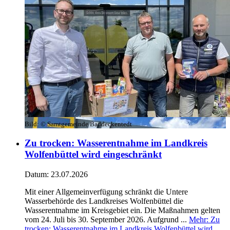
Bild:
© Samtgemeinde Baddeckentedt
Zu trocken: Wasserentnahme im Landkreis
Wolfenbüttel wird eingeschränkt
Datum:
23.07.2026
Mit einer Allgemeinverfügung schränkt die Untere
Wasserbehörde des Landkreises Wolfenbüttel die
Wasserentnahme im Kreisgebiet ein. Die Maßnahmen gelten
vom 24. Juli bis 30. September 2026. Aufgrund ...
Mehr
: Zu
trocken: Wasserentnahme im Landkreis Wolfenbüttel wird