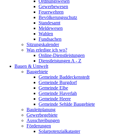
Ordnungswesen
Gewerbewesen
Feuerwehren
Bevölkerungsschutz
Standesamt
Meldewesen
Wahlen
Fundsachen
Sitzungskalender
Was erledige ich wo?
Online-Dienstleistungen
Dienstleistungen A - Z
Bauen & Umwelt
Baugebiete
Gemeinde Baddeckenstedt
Gemeinde Burgdorf
Gemeinde Elbe
Gemeinde Haverlah
Gemeinde Heere
Gemeinde Sehlde Baugebiete
Bauleitplanung
Gewerbegebiete
Ausschreibungen
Förderungen
Solarpotenzialkataster