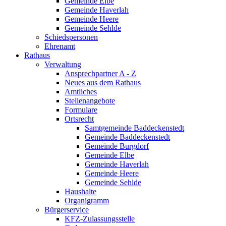
Gemeinde Elbe
Gemeinde Haverlah
Gemeinde Heere
Gemeinde Sehlde
Schiedspersonen
Ehrenamt
Rathaus
Verwaltung
Ansprechpartner A - Z
Neues aus dem Rathaus
Amtliches
Stellenangebote
Formulare
Ortsrecht
Samtgemeinde Baddeckenstedt
Gemeinde Baddeckenstedt
Gemeinde Burgdorf
Gemeinde Elbe
Gemeinde Haverlah
Gemeinde Heere
Gemeinde Sehlde
Haushalte
Organigramm
Bürgerservice
KFZ-Zulassungsstelle