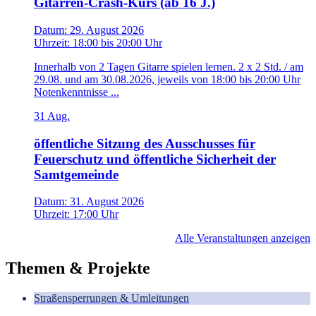
Gitarren-Crash-Kurs (ab 16 J.)
Datum:
29. August 2026
Uhrzeit:
18:00
bis
20:00 Uhr
Innerhalb von 2 Tagen Gitarre spielen lernen. 2 x 2 Std. / am
29.08. und am 30.08.2026, jeweils von 18:00 bis 20:00 Uhr
Notenkenntnisse ...
31
Aug.
öffentliche Sitzung des Ausschusses für
Feuerschutz und öffentliche Sicherheit der
Samtgemeinde
Datum:
31. August 2026
Uhrzeit:
17:00 Uhr
Alle Veranstaltungen anzeigen
Themen & Projekte
Straßensperrungen & Umleitungen