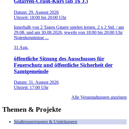
Gitarren-Crash-Kurs (ab 16 J.)
Datum:
29. August 2026
Uhrzeit:
18:00
bis
20:00 Uhr
Innerhalb von 2 Tagen Gitarre spielen lernen. 2 x 2 Std. / am
29.08. und am 30.08.2026, jeweils von 18:00 bis 20:00 Uhr
Notenkenntnisse ...
31
Aug.
öffentliche Sitzung des Ausschusses für
Feuerschutz und öffentliche Sicherheit der
Samtgemeinde
Datum:
31. August 2026
Uhrzeit:
17:00 Uhr
Alle Veranstaltungen anzeigen
Themen & Projekte
Straßensperrungen & Umleitungen