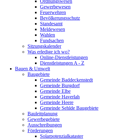
Ordnungswesen
Gewerbewesen
Feuerwehren
Bevölkerungsschutz
Standesamt
Meldewesen
Wahlen
Fundsachen
Sitzungskalender
Was erledige ich wo?
Online-Dienstleistungen
Dienstleistungen A - Z
Bauen & Umwelt
Baugebiete
Gemeinde Baddeckenstedt
Gemeinde Burgdorf
Gemeinde Elbe
Gemeinde Haverlah
Gemeinde Heere
Gemeinde Sehlde Baugebiete
Bauleitplanung
Gewerbegebiete
Ausschreibungen
Förderungen
Solarpotenzialkataster