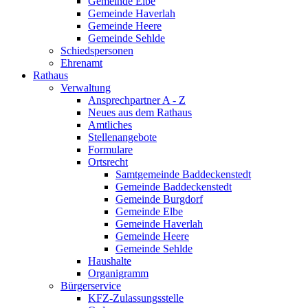
Gemeinde Elbe
Gemeinde Haverlah
Gemeinde Heere
Gemeinde Sehlde
Schiedspersonen
Ehrenamt
Rathaus
Verwaltung
Ansprechpartner A - Z
Neues aus dem Rathaus
Amtliches
Stellenangebote
Formulare
Ortsrecht
Samtgemeinde Baddeckenstedt
Gemeinde Baddeckenstedt
Gemeinde Burgdorf
Gemeinde Elbe
Gemeinde Haverlah
Gemeinde Heere
Gemeinde Sehlde
Haushalte
Organigramm
Bürgerservice
KFZ-Zulassungsstelle