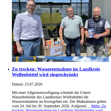
Bild:
© Samtgemeinde Baddeckentedt
Zu trocken: Wasserentnahme im Landkreis
Wolfenbüttel wird eingeschränkt
Datum:
23.07.2026
Mit einer Allgemeinverfügung schränkt die Untere
Wasserbehörde des Landkreises Wolfenbüttel die
Wasserentnahme im Kreisgebiet ein. Die Maßnahmen gelten
vom 24. Juli bis 30. September 2026. Aufgrund ...
Mehr
: Zu
trocken: Wasserentnahme im Landkreis Wolfenbüttel wird