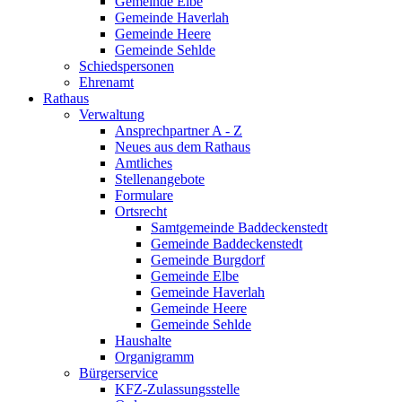
Gemeinde Elbe
Gemeinde Haverlah
Gemeinde Heere
Gemeinde Sehlde
Schiedspersonen
Ehrenamt
Rathaus
Verwaltung
Ansprechpartner A - Z
Neues aus dem Rathaus
Amtliches
Stellenangebote
Formulare
Ortsrecht
Samtgemeinde Baddeckenstedt
Gemeinde Baddeckenstedt
Gemeinde Burgdorf
Gemeinde Elbe
Gemeinde Haverlah
Gemeinde Heere
Gemeinde Sehlde
Haushalte
Organigramm
Bürgerservice
KFZ-Zulassungsstelle