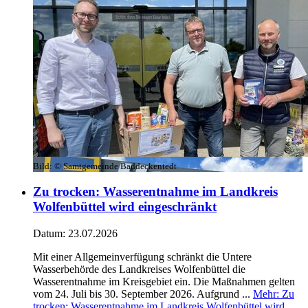
Bild:
© Samtgemeinde Baddeckentedt
Zu trocken: Wasserentnahme im Landkreis
Wolfenbüttel wird eingeschränkt
Datum:
23.07.2026
Mit einer Allgemeinverfügung schränkt die Untere
Wasserbehörde des Landkreises Wolfenbüttel die
Wasserentnahme im Kreisgebiet ein. Die Maßnahmen gelten
vom 24. Juli bis 30. September 2026. Aufgrund ...
Mehr
: Zu
trocken: Wasserentnahme im Landkreis Wolfenbüttel wird