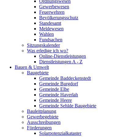
Ordnungswesen
Gewerbewesen
Feuerwehren
Bevölkerungsschutz
Standesamt
Meldewesen
Wahlen
Fundsachen
Sitzungskalender
Was erledige ich wo?
Online-Dienstleistungen
Dienstleistungen A - Z
Bauen & Umwelt
Baugebiete
Gemeinde Baddeckenstedt
Gemeinde Burgdorf
Gemeinde Elbe
Gemeinde Haverlah
Gemeinde Heere
Gemeinde Sehlde Baugebiete
Bauleitplanung
Gewerbegebiete
Ausschreibungen
Förderungen
Solarpotenzialkataster