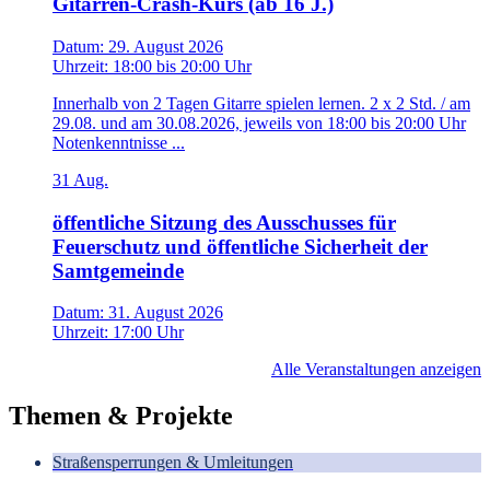
Gitarren-Crash-Kurs (ab 16 J.)
Datum:
29. August 2026
Uhrzeit:
18:00
bis
20:00 Uhr
Innerhalb von 2 Tagen Gitarre spielen lernen. 2 x 2 Std. / am
29.08. und am 30.08.2026, jeweils von 18:00 bis 20:00 Uhr
Notenkenntnisse ...
31
Aug.
öffentliche Sitzung des Ausschusses für
Feuerschutz und öffentliche Sicherheit der
Samtgemeinde
Datum:
31. August 2026
Uhrzeit:
17:00 Uhr
Alle Veranstaltungen anzeigen
Themen & Projekte
Straßensperrungen & Umleitungen