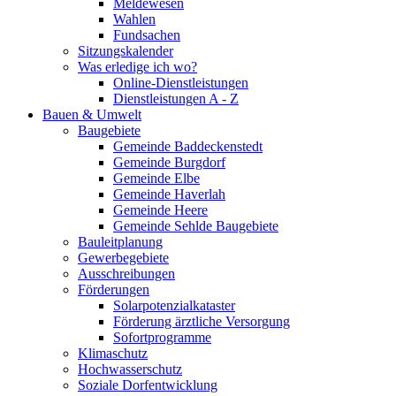
Meldewesen
Wahlen
Fundsachen
Sitzungskalender
Was erledige ich wo?
Online-Dienstleistungen
Dienstleistungen A - Z
Bauen & Umwelt
Baugebiete
Gemeinde Baddeckenstedt
Gemeinde Burgdorf
Gemeinde Elbe
Gemeinde Haverlah
Gemeinde Heere
Gemeinde Sehlde Baugebiete
Bauleitplanung
Gewerbegebiete
Ausschreibungen
Förderungen
Solarpotenzialkataster
Förderung ärztliche Versorgung
Sofortprogramme
Klimaschutz
Hochwasserschutz
Soziale Dorfentwicklung