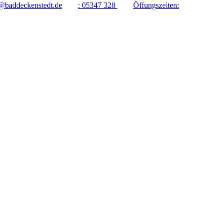
@baddeckenstedt.de
:
05347 328
Öffungszeiten: