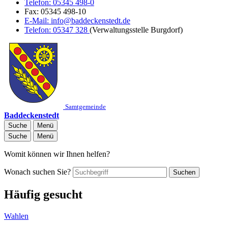
Telefon:
05345 498-0
Fax:
05345 498-10
E-Mail:
info@baddeckenstedt.de
Telefon:
05347 328
(Verwaltungsstelle Burgdorf)
Samtgemeinde
Baddeckenstedt
Suche
Menü
Suche
Menü
Womit können wir Ihnen helfen?
Wonach suchen Sie?
Suchen
Häufig gesucht
Wahlen