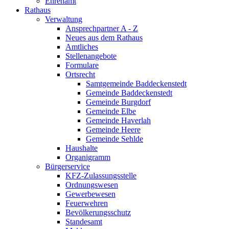
Ehrenamt
Rathaus
Verwaltung
Ansprechpartner A - Z
Neues aus dem Rathaus
Amtliches
Stellenangebote
Formulare
Ortsrecht
Samtgemeinde Baddeckenstedt
Gemeinde Baddeckenstedt
Gemeinde Burgdorf
Gemeinde Elbe
Gemeinde Haverlah
Gemeinde Heere
Gemeinde Sehlde
Haushalte
Organigramm
Bürgerservice
KFZ-Zulassungsstelle
Ordnungswesen
Gewerbewesen
Feuerwehren
Bevölkerungsschutz
Standesamt