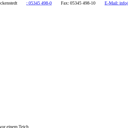
ddeckenstedt
:
05345 498-0
Fax:
05345 498-10
E-Mail:
info