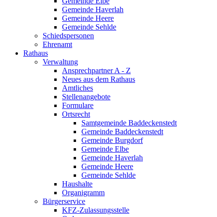
Gemeinde Elbe
Gemeinde Haverlah
Gemeinde Heere
Gemeinde Sehlde
Schiedspersonen
Ehrenamt
Rathaus
Verwaltung
Ansprechpartner A - Z
Neues aus dem Rathaus
Amtliches
Stellenangebote
Formulare
Ortsrecht
Samtgemeinde Baddeckenstedt
Gemeinde Baddeckenstedt
Gemeinde Burgdorf
Gemeinde Elbe
Gemeinde Haverlah
Gemeinde Heere
Gemeinde Sehlde
Haushalte
Organigramm
Bürgerservice
KFZ-Zulassungsstelle