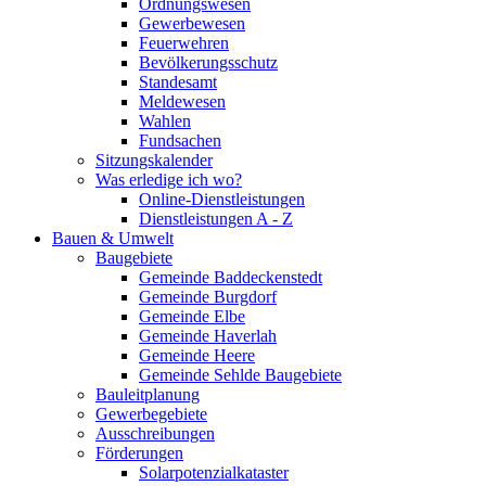
Ordnungswesen
Gewerbewesen
Feuerwehren
Bevölkerungsschutz
Standesamt
Meldewesen
Wahlen
Fundsachen
Sitzungskalender
Was erledige ich wo?
Online-Dienstleistungen
Dienstleistungen A - Z
Bauen & Umwelt
Baugebiete
Gemeinde Baddeckenstedt
Gemeinde Burgdorf
Gemeinde Elbe
Gemeinde Haverlah
Gemeinde Heere
Gemeinde Sehlde Baugebiete
Bauleitplanung
Gewerbegebiete
Ausschreibungen
Förderungen
Solarpotenzialkataster