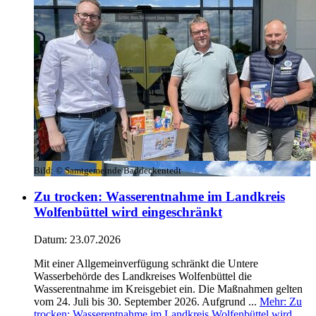
Bild:
© Samtgemeinde Baddeckentedt
Zu trocken: Wasserentnahme im Landkreis
Wolfenbüttel wird eingeschränkt
Datum:
23.07.2026
Mit einer Allgemeinverfügung schränkt die Untere
Wasserbehörde des Landkreises Wolfenbüttel die
Wasserentnahme im Kreisgebiet ein. Die Maßnahmen gelten
vom 24. Juli bis 30. September 2026. Aufgrund ...
Mehr
: Zu
trocken: Wasserentnahme im Landkreis Wolfenbüttel wird