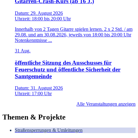
Gitarren-Crash-Kurs (ab 16 J.)
Datum:
29. August 2026
Uhrzeit:
18:00
bis
20:00 Uhr
Innerhalb von 2 Tagen Gitarre spielen lernen. 2 x 2 Std. / am
29.08. und am 30.08.2026, jeweils von 18:00 bis 20:00 Uhr
Notenkenntnisse ...
31
Aug.
öffentliche Sitzung des Ausschusses für
Feuerschutz und öffentliche Sicherheit der
Samtgemeinde
Datum:
31. August 2026
Uhrzeit:
17:00 Uhr
Alle Veranstaltungen anzeigen
Themen & Projekte
Straßensperrungen & Umleitungen