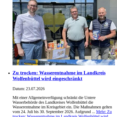
Bild:
© Samtgemeinde Baddeckentedt
Zu trocken: Wasserentnahme im Landkreis
Wolfenbüttel wird eingeschränkt
Datum:
23.07.2026
Mit einer Allgemeinverfügung schränkt die Untere
Wasserbehörde des Landkreises Wolfenbüttel die
Wasserentnahme im Kreisgebiet ein. Die Maßnahmen gelten
vom 24. Juli bis 30. September 2026. Aufgrund ...
Mehr
: Zu
trocken: Wasserentnahme im Landkreis Wolfenbüttel wird