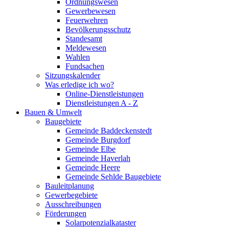
Ordnungswesen
Gewerbewesen
Feuerwehren
Bevölkerungsschutz
Standesamt
Meldewesen
Wahlen
Fundsachen
Sitzungskalender
Was erledige ich wo?
Online-Dienstleistungen
Dienstleistungen A - Z
Bauen & Umwelt
Baugebiete
Gemeinde Baddeckenstedt
Gemeinde Burgdorf
Gemeinde Elbe
Gemeinde Haverlah
Gemeinde Heere
Gemeinde Sehlde Baugebiete
Bauleitplanung
Gewerbegebiete
Ausschreibungen
Förderungen
Solarpotenzialkataster