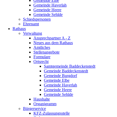
Gemeinde Elbe
Gemeinde Haverlah
Gemeinde Heere
Gemeinde Sehlde
Schiedspersonen
Ehrenamt
Rathaus
Verwaltung
Ansprechpartner A - Z
Neues aus dem Rathaus
Amtliches
Stellenangebote
Formulare
Ortsrecht
Samtgemeinde Baddeckenstedt
Gemeinde Baddeckenstedt
Gemeinde Burgdorf
Gemeinde Elbe
Gemeinde Haverlah
Gemeinde Heere
Gemeinde Sehlde
Haushalte
Organigramm
Bürgerservice
KFZ-Zulassungsstelle