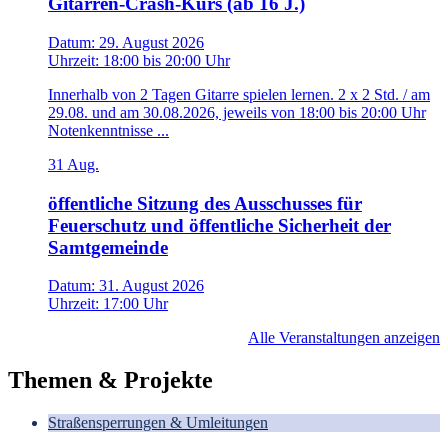
Gitarren-Crash-Kurs (ab 16 J.)
Datum:
29. August 2026
Uhrzeit:
18:00
bis
20:00 Uhr
Innerhalb von 2 Tagen Gitarre spielen lernen. 2 x 2 Std. / am
29.08. und am 30.08.2026, jeweils von 18:00 bis 20:00 Uhr
Notenkenntnisse ...
31
Aug.
öffentliche Sitzung des Ausschusses für
Feuerschutz und öffentliche Sicherheit der
Samtgemeinde
Datum:
31. August 2026
Uhrzeit:
17:00 Uhr
Alle Veranstaltungen anzeigen
Themen & Projekte
Straßensperrungen & Umleitungen