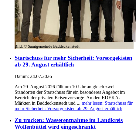
Bild:
© Samtgemeinde Baddeckenstedt
Startschuss für mehr Sicherheit: Vorsorgekisten
ab 29. August erhältlich
Datum:
24.07.2026
Am 29. August 2026 fällt um 10 Uhr an gleich zwei
Standorten der Startschuss für ein besonderes Angebot im
Bereich der privaten Krisenvorsorge. An den EDEKA-
Märkten in Baddeckenstedt und ...
mehr lesen
: Startschuss für
mehr Sicherheit: Vorsorgekisten ab 29. August erhältlich
Zu trocken: Wasserentnahme im Landkreis
Wolfenbüttel wird eingeschränkt