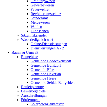
Ordnungswesen
Gewerbewesen
Feuerwehren
Bevölkerungsschutz
Standesamt
Meldewesen
Wahlen
Fundsachen
Sitzungskalender
Was erledige ich wo?
Online-Dienstleistungen
Dienstleistungen A - Z
Bauen & Umwelt
Baugebiete
Gemeinde Baddeckenstedt
Gemeinde Burgdorf
Gemeinde Elbe
Gemeinde Haverlah
Gemeinde Heere
Gemeinde Sehlde Baugebiete
Bauleitplanung
Gewerbegebiete
Ausschreibungen
Förderungen
Solarpotenzialkataster