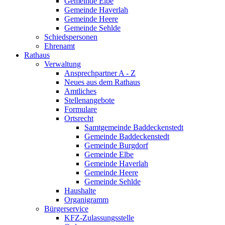
Gemeinde Elbe
Gemeinde Haverlah
Gemeinde Heere
Gemeinde Sehlde
Schiedspersonen
Ehrenamt
Rathaus
Verwaltung
Ansprechpartner A - Z
Neues aus dem Rathaus
Amtliches
Stellenangebote
Formulare
Ortsrecht
Samtgemeinde Baddeckenstedt
Gemeinde Baddeckenstedt
Gemeinde Burgdorf
Gemeinde Elbe
Gemeinde Haverlah
Gemeinde Heere
Gemeinde Sehlde
Haushalte
Organigramm
Bürgerservice
KFZ-Zulassungsstelle