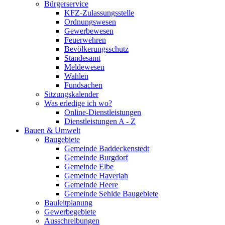
Bürgerservice
KFZ-Zulassungsstelle
Ordnungswesen
Gewerbewesen
Feuerwehren
Bevölkerungsschutz
Standesamt
Meldewesen
Wahlen
Fundsachen
Sitzungskalender
Was erledige ich wo?
Online-Dienstleistungen
Dienstleistungen A - Z
Bauen & Umwelt
Baugebiete
Gemeinde Baddeckenstedt
Gemeinde Burgdorf
Gemeinde Elbe
Gemeinde Haverlah
Gemeinde Heere
Gemeinde Sehlde Baugebiete
Bauleitplanung
Gewerbegebiete
Ausschreibungen