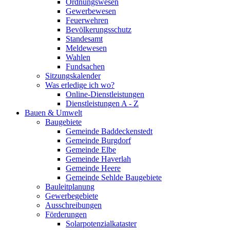
Ordnungswesen
Gewerbewesen
Feuerwehren
Bevölkerungsschutz
Standesamt
Meldewesen
Wahlen
Fundsachen
Sitzungskalender
Was erledige ich wo?
Online-Dienstleistungen
Dienstleistungen A - Z
Bauen & Umwelt
Baugebiete
Gemeinde Baddeckenstedt
Gemeinde Burgdorf
Gemeinde Elbe
Gemeinde Haverlah
Gemeinde Heere
Gemeinde Sehlde Baugebiete
Bauleitplanung
Gewerbegebiete
Ausschreibungen
Förderungen
Solarpotenzialkataster