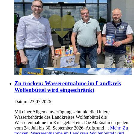
Bild:
© Samtgemeinde Baddeckentedt
Zu trocken: Wasserentnahme im Landkreis
Wolfenbüttel wird eingeschränkt
Datum:
23.07.2026
Mit einer Allgemeinverfügung schränkt die Untere
Wasserbehörde des Landkreises Wolfenbüttel die
Wasserentnahme im Kreisgebiet ein. Die Maßnahmen gelten
vom 24. Juli bis 30. September 2026. Aufgrund ...
Mehr
: Zu
trocken: Wasserentnahme im Landkreis Wolfenbüttel wird