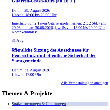
Gitarren-Crash-Kurs (ab 16 J.)
Datum:
29. August 2026
Uhrzeit:
18:00
bis
20:00 Uhr
Innerhalb von 2 Tagen Gitarre spielen lernen. 2 x 2 Std. / am
29.08. und am 30.08.2026, jeweils von 18:00 bis 20:00 Uhr
Notenkenntnisse ...
31
Aug.
öffentliche Sitzung des Ausschusses für
Feuerschutz und öffentliche Sicherheit der
Samtgemeinde
Datum:
31. August 2026
Uhrzeit:
17:00 Uhr
Alle Veranstaltungen anzeigen
Themen & Projekte
Straßensperrungen & Umleitungen