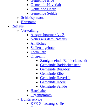
Gemeinde Elbe
Gemeinde Haverlah
Gemeinde Heere
Gemeinde Sehlde
Schiedspersonen
Ehrenamt
Rathaus
Verwaltung
Ansprechpartner A - Z
Neues aus dem Rathaus
Amtliches
Stellenangebote
Formulare
Ortsrecht
Samtgemeinde Baddeckenstedt
Gemeinde Baddeckenstedt
Gemeinde Burgdorf
Gemeinde Elbe
Gemeinde Haverlah
Gemeinde Heere
Gemeinde Sehlde
Haushalte
Organigramm
Bürgerservice
KFZ-Zulassungsstelle