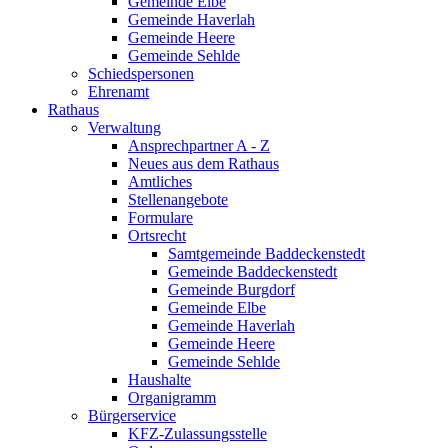
Gemeinde Elbe
Gemeinde Haverlah
Gemeinde Heere
Gemeinde Sehlde
Schiedspersonen
Ehrenamt
Rathaus
Verwaltung
Ansprechpartner A - Z
Neues aus dem Rathaus
Amtliches
Stellenangebote
Formulare
Ortsrecht
Samtgemeinde Baddeckenstedt
Gemeinde Baddeckenstedt
Gemeinde Burgdorf
Gemeinde Elbe
Gemeinde Haverlah
Gemeinde Heere
Gemeinde Sehlde
Haushalte
Organigramm
Bürgerservice
KFZ-Zulassungsstelle