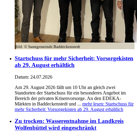
Bild:
© Samtgemeinde Baddeckenstedt
Startschuss für mehr Sicherheit: Vorsorgekisten
ab 29. August erhältlich
Datum:
24.07.2026
Am 29. August 2026 fällt um 10 Uhr an gleich zwei
Standorten der Startschuss für ein besonderes Angebot im
Bereich der privaten Krisenvorsorge. An den EDEKA-
Märkten in Baddeckenstedt und ...
mehr lesen
: Startschuss für
mehr Sicherheit: Vorsorgekisten ab 29. August erhältlich
Zu trocken: Wasserentnahme im Landkreis
Wolfenbüttel wird eingeschränkt