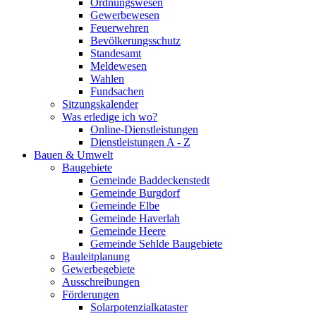
Ordnungswesen
Gewerbewesen
Feuerwehren
Bevölkerungsschutz
Standesamt
Meldewesen
Wahlen
Fundsachen
Sitzungskalender
Was erledige ich wo?
Online-Dienstleistungen
Dienstleistungen A - Z
Bauen & Umwelt
Baugebiete
Gemeinde Baddeckenstedt
Gemeinde Burgdorf
Gemeinde Elbe
Gemeinde Haverlah
Gemeinde Heere
Gemeinde Sehlde Baugebiete
Bauleitplanung
Gewerbegebiete
Ausschreibungen
Förderungen
Solarpotenzialkataster