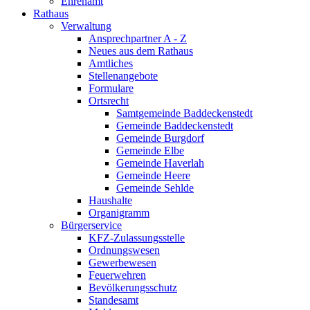
Ehrenamt
Rathaus
Verwaltung
Ansprechpartner A - Z
Neues aus dem Rathaus
Amtliches
Stellenangebote
Formulare
Ortsrecht
Samtgemeinde Baddeckenstedt
Gemeinde Baddeckenstedt
Gemeinde Burgdorf
Gemeinde Elbe
Gemeinde Haverlah
Gemeinde Heere
Gemeinde Sehlde
Haushalte
Organigramm
Bürgerservice
KFZ-Zulassungsstelle
Ordnungswesen
Gewerbewesen
Feuerwehren
Bevölkerungsschutz
Standesamt