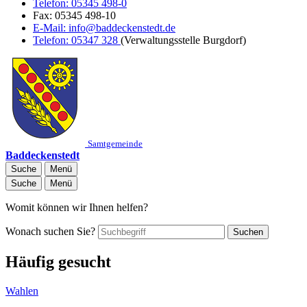
Telefon:
05345 498-0
Fax:
05345 498-10
E-Mail:
info@baddeckenstedt.de
Telefon:
05347 328
(Verwaltungsstelle Burgdorf)
Samtgemeinde
Baddeckenstedt
Suche
Menü
Suche
Menü
Womit können wir Ihnen helfen?
Wonach suchen Sie?
Suchen
Häufig gesucht
Wahlen