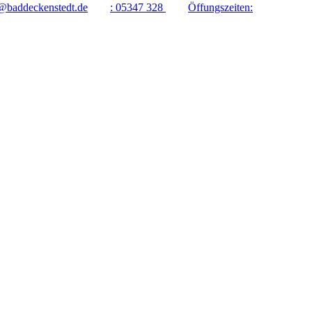
@baddeckenstedt.de
:
05347 328
Öffungszeiten: