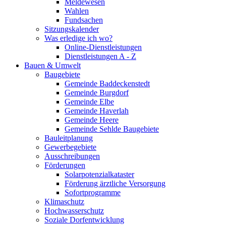
Meldewesen
Wahlen
Fundsachen
Sitzungskalender
Was erledige ich wo?
Online-Dienstleistungen
Dienstleistungen A - Z
Bauen & Umwelt
Baugebiete
Gemeinde Baddeckenstedt
Gemeinde Burgdorf
Gemeinde Elbe
Gemeinde Haverlah
Gemeinde Heere
Gemeinde Sehlde Baugebiete
Bauleitplanung
Gewerbegebiete
Ausschreibungen
Förderungen
Solarpotenzialkataster
Förderung ärztliche Versorgung
Sofortprogramme
Klimaschutz
Hochwasserschutz
Soziale Dorfentwicklung