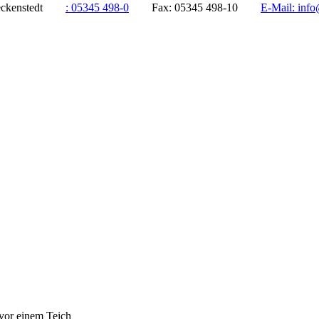
ddeckenstedt
:
05345 498-0
Fax:
05345 498-10
E-Mail:
info