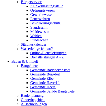
Bürgerservice
KFZ-Zulassungsstelle
Ordnungswesen
Gewerbewesen
Feuerwehren
Bevölkerungsschutz
Standesamt
Meldewesen
Wahlen
Fundsachen
Sitzungskalender
Was erledige ich wo?
Online-Dienstleistungen
Dienstleistungen A - Z
Bauen & Umwelt
Baugebiete
Gemeinde Baddeckenstedt
Gemeinde Burgdorf
Gemeinde Elbe
Gemeinde Haverlah
Gemeinde Heere
Gemeinde Sehlde Baugebiete
Bauleitplanung
Gewerbegebiete
Ausschreibungen