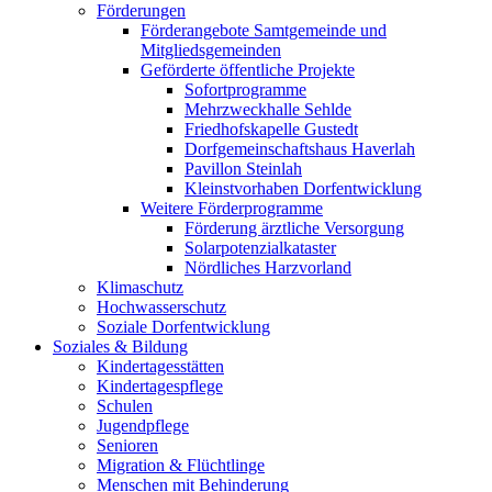
Förderungen
Förderangebote Samtgemeinde und
Mitgliedsgemeinden
Geförderte öffentliche Projekte
Sofortprogramme
Mehrzweckhalle Sehlde
Friedhofskapelle Gustedt
Dorfgemeinschaftshaus Haverlah
Pavillon Steinlah
Kleinstvorhaben Dorfentwicklung
Weitere Förderprogramme
Förderung ärztliche Versorgung
Solarpotenzialkataster
Nördliches Harzvorland
Klimaschutz
Hochwasserschutz
Soziale Dorfentwicklung
Soziales & Bildung
Kindertagesstätten
Kindertagespflege
Schulen
Jugendpflege
Senioren
Migration & Flüchtlinge
Menschen mit Behinderung