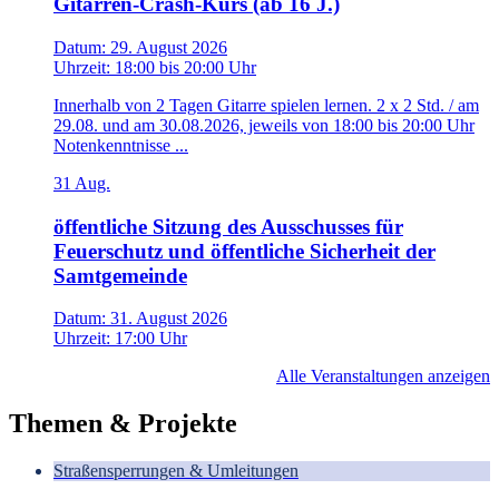
Gitarren-Crash-Kurs (ab 16 J.)
Datum:
29. August 2026
Uhrzeit:
18:00
bis
20:00 Uhr
Innerhalb von 2 Tagen Gitarre spielen lernen. 2 x 2 Std. / am
29.08. und am 30.08.2026, jeweils von 18:00 bis 20:00 Uhr
Notenkenntnisse ...
31
Aug.
öffentliche Sitzung des Ausschusses für
Feuerschutz und öffentliche Sicherheit der
Samtgemeinde
Datum:
31. August 2026
Uhrzeit:
17:00 Uhr
Alle Veranstaltungen anzeigen
Themen & Projekte
Straßensperrungen & Umleitungen