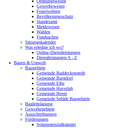
Ordnungswesen
Gewerbewesen
Feuerwehren
Bevölkerungsschutz
Standesamt
Meldewesen
Wahlen
Fundsachen
Sitzungskalender
Was erledige ich wo?
Online-Dienstleistungen
Dienstleistungen A - Z
Bauen & Umwelt
Baugebiete
Gemeinde Baddeckenstedt
Gemeinde Burgdorf
Gemeinde Elbe
Gemeinde Haverlah
Gemeinde Heere
Gemeinde Sehlde Baugebiete
Bauleitplanung
Gewerbegebiete
Ausschreibungen
Förderungen
Solarpotenzialkataster