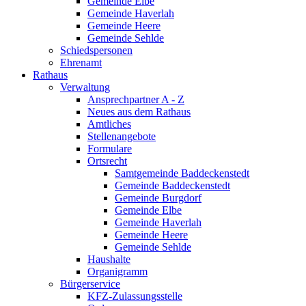
Gemeinde Elbe
Gemeinde Haverlah
Gemeinde Heere
Gemeinde Sehlde
Schiedspersonen
Ehrenamt
Rathaus
Verwaltung
Ansprechpartner A - Z
Neues aus dem Rathaus
Amtliches
Stellenangebote
Formulare
Ortsrecht
Samtgemeinde Baddeckenstedt
Gemeinde Baddeckenstedt
Gemeinde Burgdorf
Gemeinde Elbe
Gemeinde Haverlah
Gemeinde Heere
Gemeinde Sehlde
Haushalte
Organigramm
Bürgerservice
KFZ-Zulassungsstelle