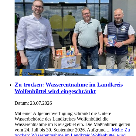
Bild:
© Samtgemeinde Baddeckentedt
Zu trocken: Wasserentnahme im Landkreis
Wolfenbüttel wird eingeschränkt
Datum:
23.07.2026
Mit einer Allgemeinverfügung schränkt die Untere
Wasserbehörde des Landkreises Wolfenbüttel die
Wasserentnahme im Kreisgebiet ein. Die Maßnahmen gelten
vom 24. Juli bis 30. September 2026. Aufgrund ...
Mehr
: Zu
trocken: Wasserentnahme im Landkreis Wolfenbüttel wird