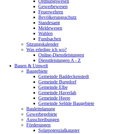
Ordnungswesen
Gewerbewesen
Feuerwehren
Bevölkerungsschutz
Standesamt
Meldewesen
Wahlen
Fundsachen
Sitzungskalender
Was erledige ich wo?
Online-Dienstleistungen
Dienstleistungen A - Z
Bauen & Umwelt
Baugebiete
Gemeinde Baddeckenstedt
Gemeinde Burgdorf
Gemeinde Elbe
Gemeinde Haverlah
Gemeinde Heere
Gemeinde Sehlde Baugebiete
Bauleitplanung
Gewerbegebiete
Ausschreibungen
Förderungen
Solarpotenzialkataster