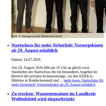
Bild:
© Samtgemeinde Baddeckenstedt
Startschuss für mehr Sicherheit: Vorsorgekisten
ab 29. August erhältlich
Datum:
24.07.2026
Am 29. August 2026 fällt um 10 Uhr an gleich zwei
Standorten der Startschuss für ein besonderes Angebot im
Bereich der privaten Krisenvorsorge. An den EDEKA-
Märkten in Baddeckenstedt und ...
mehr lesen
: Startschuss für
mehr Sicherheit: Vorsorgekisten ab 29. August erhältlich
Zu trocken: Wasserentnahme im Landkreis
Wolfenbüttel wird eingeschränkt