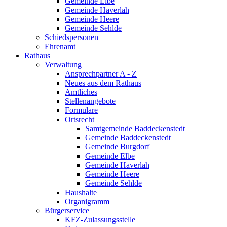
Gemeinde Elbe
Gemeinde Haverlah
Gemeinde Heere
Gemeinde Sehlde
Schiedspersonen
Ehrenamt
Rathaus
Verwaltung
Ansprechpartner A - Z
Neues aus dem Rathaus
Amtliches
Stellenangebote
Formulare
Ortsrecht
Samtgemeinde Baddeckenstedt
Gemeinde Baddeckenstedt
Gemeinde Burgdorf
Gemeinde Elbe
Gemeinde Haverlah
Gemeinde Heere
Gemeinde Sehlde
Haushalte
Organigramm
Bürgerservice
KFZ-Zulassungsstelle