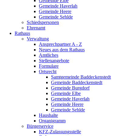
Gemeinde Elbe
Gemeinde Haverlah
Gemeinde Heere
Gemeinde Sehlde
Schiedspersonen
Ehrenamt
Rathaus
Verwaltung
Ansprechpartner A - Z
Neues aus dem Rathaus
Amtliches
Stellenangebote
Formulare
Ortsrecht
Samtgemeinde Baddeckenstedt
Gemeinde Baddeckenstedt
Gemeinde Burgdorf
Gemeinde Elbe
Gemeinde Haverlah
Gemeinde Heere
Gemeinde Sehlde
Haushalte
Organigramm
Bürgerservice
KFZ-Zulassungsstelle