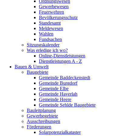
Ordnungswesen
Gewerbewesen
Feuerwehren
Bevölkerungsschutz
Standesamt
Meldewesen
Wahlen
Fundsachen
Sitzungskalender
Was erledige ich wo?
Online-Dienstleistungen
Dienstleistungen A - Z
Bauen & Umwelt
Baugebiete
Gemeinde Baddeckenstedt
Gemeinde Burgdorf
Gemeinde Elbe
Gemeinde Haverlah
Gemeinde Heere
Gemeinde Sehlde Baugebiete
Bauleitplanung
Gewerbegebiete
Ausschreibungen
Förderungen
Solarpotenzialkataster