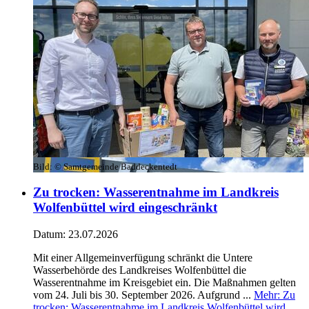
Bild:
© Samtgemeinde Baddeckentedt
Zu trocken: Wasserentnahme im Landkreis
Wolfenbüttel wird eingeschränkt
Datum:
23.07.2026
Mit einer Allgemeinverfügung schränkt die Untere
Wasserbehörde des Landkreises Wolfenbüttel die
Wasserentnahme im Kreisgebiet ein. Die Maßnahmen gelten
vom 24. Juli bis 30. September 2026. Aufgrund ...
Mehr
: Zu
trocken: Wasserentnahme im Landkreis Wolfenbüttel wird