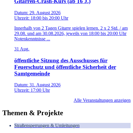
Gitarren-Crash-Kurs (ab 16 J.)
Datum:
29. August 2026
Uhrzeit:
18:00
bis
20:00 Uhr
Innerhalb von 2 Tagen Gitarre spielen lernen. 2 x 2 Std. / am
29.08. und am 30.08.2026, jeweils von 18:00 bis 20:00 Uhr
Notenkenntnisse ...
31
Aug.
öffentliche Sitzung des Ausschusses für
Feuerschutz und öffentliche Sicherheit der
Samtgemeinde
Datum:
31. August 2026
Uhrzeit:
17:00 Uhr
Alle Veranstaltungen anzeigen
Themen & Projekte
Straßensperrungen & Umleitungen