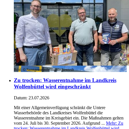
Bild:
© Samtgemeinde Baddeckentedt
Zu trocken: Wasserentnahme im Landkreis
Wolfenbüttel wird eingeschränkt
Datum:
23.07.2026
Mit einer Allgemeinverfügung schränkt die Untere
Wasserbehörde des Landkreises Wolfenbüttel die
Wasserentnahme im Kreisgebiet ein. Die Maßnahmen gelten
vom 24. Juli bis 30. September 2026. Aufgrund ...
Mehr
: Zu
trocken: Wasserentnahme im Landkreis Wolfenbüttel wird