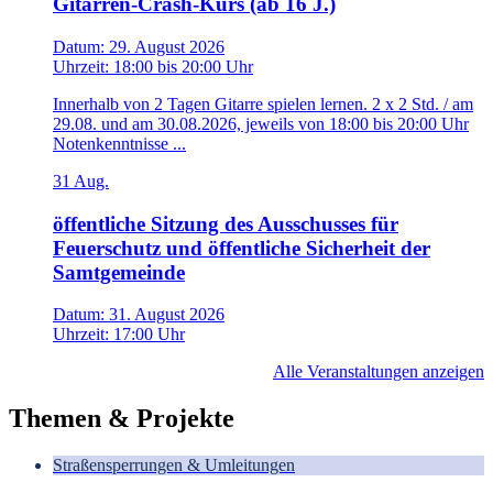
Gitarren-Crash-Kurs (ab 16 J.)
Datum:
29. August 2026
Uhrzeit:
18:00
bis
20:00 Uhr
Innerhalb von 2 Tagen Gitarre spielen lernen. 2 x 2 Std. / am
29.08. und am 30.08.2026, jeweils von 18:00 bis 20:00 Uhr
Notenkenntnisse ...
31
Aug.
öffentliche Sitzung des Ausschusses für
Feuerschutz und öffentliche Sicherheit der
Samtgemeinde
Datum:
31. August 2026
Uhrzeit:
17:00 Uhr
Alle Veranstaltungen anzeigen
Themen & Projekte
Straßensperrungen & Umleitungen