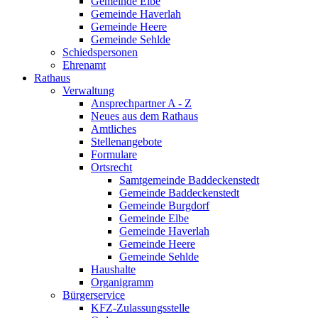
Gemeinde Elbe
Gemeinde Haverlah
Gemeinde Heere
Gemeinde Sehlde
Schiedspersonen
Ehrenamt
Rathaus
Verwaltung
Ansprechpartner A - Z
Neues aus dem Rathaus
Amtliches
Stellenangebote
Formulare
Ortsrecht
Samtgemeinde Baddeckenstedt
Gemeinde Baddeckenstedt
Gemeinde Burgdorf
Gemeinde Elbe
Gemeinde Haverlah
Gemeinde Heere
Gemeinde Sehlde
Haushalte
Organigramm
Bürgerservice
KFZ-Zulassungsstelle