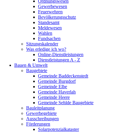
Ordnungswesen
Gewerbewesen
Feuerwehren
Bevölkerungsschutz
Standesamt
Meldewesen
Wahlen
Fundsachen
Sitzungskalender
Was erledige ich wo?
Online-Dienstleistungen
Dienstleistungen A - Z
Bauen & Umwelt
Baugebiete
Gemeinde Baddeckenstedt
Gemeinde Burgdorf
Gemeinde Elbe
Gemeinde Haverlah
Gemeinde Heere
Gemeinde Sehlde Baugebiete
Bauleitplanung
Gewerbegebiete
Ausschreibungen
Förderungen
Solarpotenzialkataster