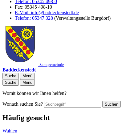
Telefon:
05345 498-0
Fax:
05345 498-10
E-Mail:
info@baddeckenstedt.de
Telefon:
05347 328
(Verwaltungsstelle Burgdorf)
Samtgemeinde
Baddeckenstedt
Suche
Menü
Suche
Menü
Womit können wir Ihnen helfen?
Wonach suchen Sie?
Suchen
Häufig gesucht
Wahlen