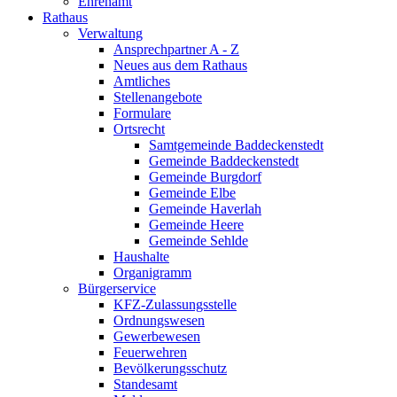
Ehrenamt
Rathaus
Verwaltung
Ansprechpartner A - Z
Neues aus dem Rathaus
Amtliches
Stellenangebote
Formulare
Ortsrecht
Samtgemeinde Baddeckenstedt
Gemeinde Baddeckenstedt
Gemeinde Burgdorf
Gemeinde Elbe
Gemeinde Haverlah
Gemeinde Heere
Gemeinde Sehlde
Haushalte
Organigramm
Bürgerservice
KFZ-Zulassungsstelle
Ordnungswesen
Gewerbewesen
Feuerwehren
Bevölkerungsschutz
Standesamt