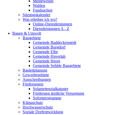
Meldewesen
Wahlen
Fundsachen
Sitzungskalender
Was erledige ich wo?
Online-Dienstleistungen
Dienstleistungen A - Z
Bauen & Umwelt
Baugebiete
Gemeinde Baddeckenstedt
Gemeinde Burgdorf
Gemeinde Elbe
Gemeinde Haverlah
Gemeinde Heere
Gemeinde Sehlde Baugebiete
Bauleitplanung
Gewerbegebiete
Ausschreibungen
Förderungen
Solarpotenzialkataster
Förderung ärztliche Versorgung
Sofortprogramme
Klimaschutz
Hochwasserschutz
Soziale Dorfentwicklung