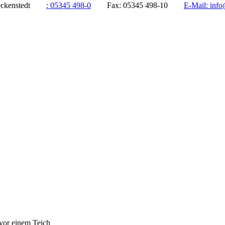
ddeckenstedt
:
05345 498-0
Fax:
05345 498-10
E-Mail:
info