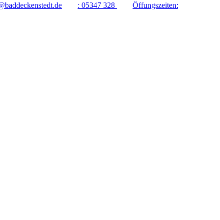
@baddeckenstedt.de
:
05347 328
Öffungszeiten: