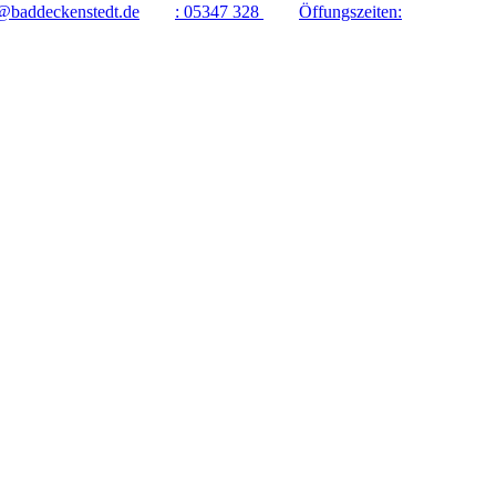
@baddeckenstedt.de
:
05347 328
Öffungszeiten: