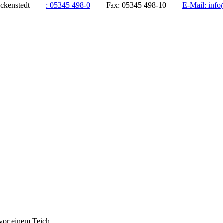
ddeckenstedt
:
05345 498-0
Fax:
05345 498-10
E-Mail:
info