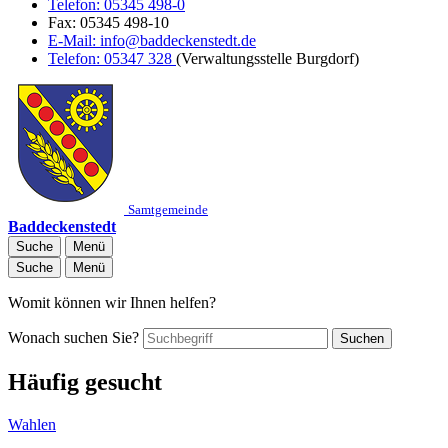
Telefon:
05345 498-0
Fax:
05345 498-10
E-Mail:
info@baddeckenstedt.de
Telefon:
05347 328
(Verwaltungsstelle Burgdorf)
Samtgemeinde
Baddeckenstedt
Suche
Menü
Suche
Menü
Womit können wir Ihnen helfen?
Wonach suchen Sie?
Suchen
Häufig gesucht
Wahlen