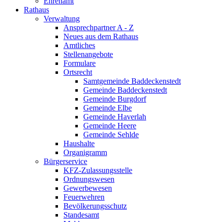
Ehrenamt
Rathaus
Verwaltung
Ansprechpartner A - Z
Neues aus dem Rathaus
Amtliches
Stellenangebote
Formulare
Ortsrecht
Samtgemeinde Baddeckenstedt
Gemeinde Baddeckenstedt
Gemeinde Burgdorf
Gemeinde Elbe
Gemeinde Haverlah
Gemeinde Heere
Gemeinde Sehlde
Haushalte
Organigramm
Bürgerservice
KFZ-Zulassungsstelle
Ordnungswesen
Gewerbewesen
Feuerwehren
Bevölkerungsschutz
Standesamt