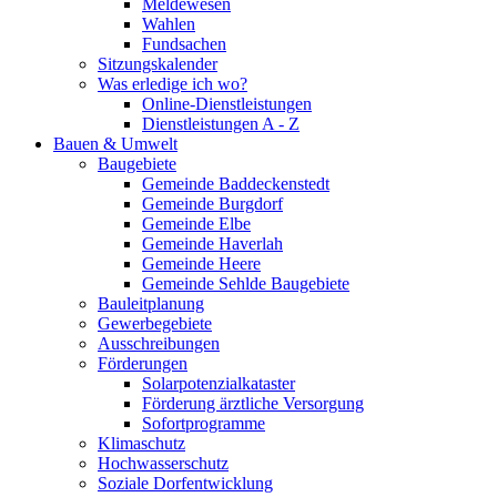
Meldewesen
Wahlen
Fundsachen
Sitzungskalender
Was erledige ich wo?
Online-Dienstleistungen
Dienstleistungen A - Z
Bauen & Umwelt
Baugebiete
Gemeinde Baddeckenstedt
Gemeinde Burgdorf
Gemeinde Elbe
Gemeinde Haverlah
Gemeinde Heere
Gemeinde Sehlde Baugebiete
Bauleitplanung
Gewerbegebiete
Ausschreibungen
Förderungen
Solarpotenzialkataster
Förderung ärztliche Versorgung
Sofortprogramme
Klimaschutz
Hochwasserschutz
Soziale Dorfentwicklung