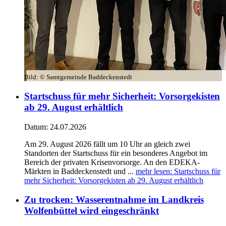
Bild:
© Samtgemeinde Baddeckenstedt
Startschuss für mehr Sicherheit: Vorsorgekisten
ab 29. August erhältlich
Datum:
24.07.2026
Am 29. August 2026 fällt um 10 Uhr an gleich zwei
Standorten der Startschuss für ein besonderes Angebot im
Bereich der privaten Krisenvorsorge. An den EDEKA-
Märkten in Baddeckenstedt und ...
mehr lesen
: Startschuss für
mehr Sicherheit: Vorsorgekisten ab 29. August erhältlich
Zu trocken: Wasserentnahme im Landkreis
Wolfenbüttel wird eingeschränkt