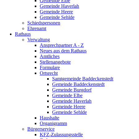
Gemeinde Elbe
Gemeinde Haverlah
Gemeinde Heere
Gemeinde Sehlde
Schiedspersonen
Ehrenamt
Rathaus
Verwaltung
Ansprechpartner A - Z
Neues aus dem Rathaus
Amtliches
Stellenangebote
Formulare
Ortsrecht
Samtgemeinde Baddeckenstedt
Gemeinde Baddeckenstedt
Gemeinde Burgdorf
Gemeinde Elbe
Gemeinde Haverlah
Gemeinde Heere
Gemeinde Sehlde
Haushalte
Organigramm
Bürgerservice
KFZ-Zulassungsstelle