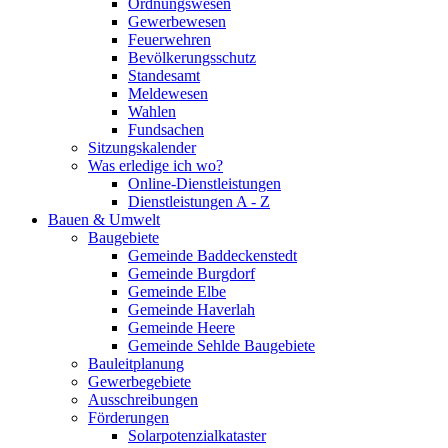
Ordnungswesen
Gewerbewesen
Feuerwehren
Bevölkerungsschutz
Standesamt
Meldewesen
Wahlen
Fundsachen
Sitzungskalender
Was erledige ich wo?
Online-Dienstleistungen
Dienstleistungen A - Z
Bauen & Umwelt
Baugebiete
Gemeinde Baddeckenstedt
Gemeinde Burgdorf
Gemeinde Elbe
Gemeinde Haverlah
Gemeinde Heere
Gemeinde Sehlde Baugebiete
Bauleitplanung
Gewerbegebiete
Ausschreibungen
Förderungen
Solarpotenzialkataster