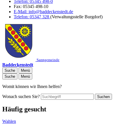
Telefon:
05345 498-0
Fax:
05345 498-10
E-Mail:
info@baddeckenstedt.de
Telefon:
05347 328
(Verwaltungsstelle Burgdorf)
Samtgemeinde
Baddeckenstedt
Suche
Menü
Suche
Menü
Womit können wir Ihnen helfen?
Wonach suchen Sie?
Suchen
Häufig gesucht
Wahlen