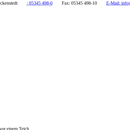
ddeckenstedt
:
05345 498-0
Fax:
05345 498-10
E-Mail:
info