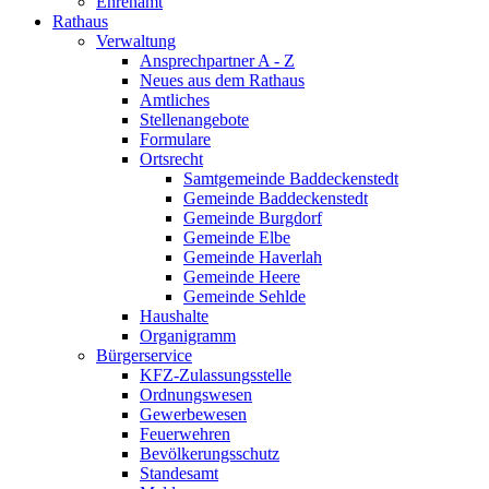
Ehrenamt
Rathaus
Verwaltung
Ansprechpartner A - Z
Neues aus dem Rathaus
Amtliches
Stellenangebote
Formulare
Ortsrecht
Samtgemeinde Baddeckenstedt
Gemeinde Baddeckenstedt
Gemeinde Burgdorf
Gemeinde Elbe
Gemeinde Haverlah
Gemeinde Heere
Gemeinde Sehlde
Haushalte
Organigramm
Bürgerservice
KFZ-Zulassungsstelle
Ordnungswesen
Gewerbewesen
Feuerwehren
Bevölkerungsschutz
Standesamt