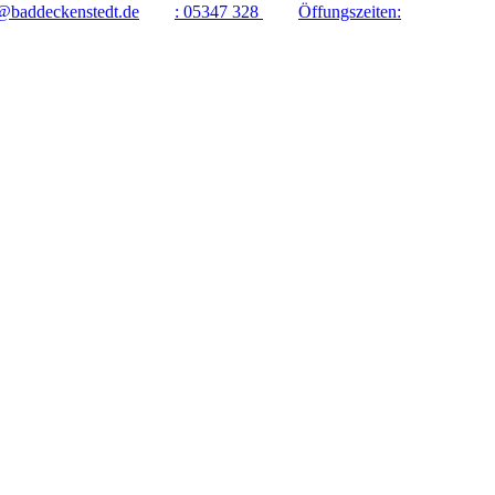
@baddeckenstedt.de
:
05347 328
Öffungszeiten: