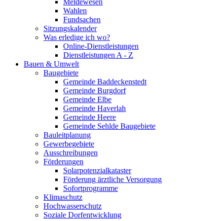
Meldewesen
Wahlen
Fundsachen
Sitzungskalender
Was erledige ich wo?
Online-Dienstleistungen
Dienstleistungen A - Z
Bauen & Umwelt
Baugebiete
Gemeinde Baddeckenstedt
Gemeinde Burgdorf
Gemeinde Elbe
Gemeinde Haverlah
Gemeinde Heere
Gemeinde Sehlde Baugebiete
Bauleitplanung
Gewerbegebiete
Ausschreibungen
Förderungen
Solarpotenzialkataster
Förderung ärztliche Versorgung
Sofortprogramme
Klimaschutz
Hochwasserschutz
Soziale Dorfentwicklung