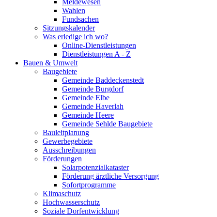
Meldewesen
Wahlen
Fundsachen
Sitzungskalender
Was erledige ich wo?
Online-Dienstleistungen
Dienstleistungen A - Z
Bauen & Umwelt
Baugebiete
Gemeinde Baddeckenstedt
Gemeinde Burgdorf
Gemeinde Elbe
Gemeinde Haverlah
Gemeinde Heere
Gemeinde Sehlde Baugebiete
Bauleitplanung
Gewerbegebiete
Ausschreibungen
Förderungen
Solarpotenzialkataster
Förderung ärztliche Versorgung
Sofortprogramme
Klimaschutz
Hochwasserschutz
Soziale Dorfentwicklung