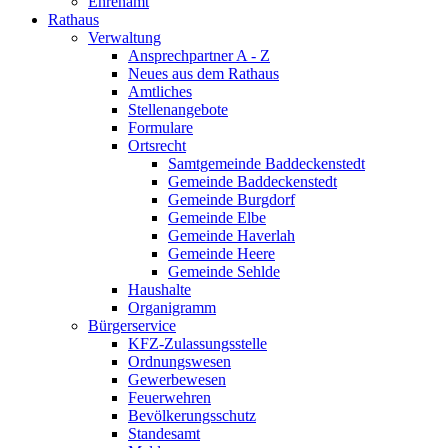
Ehrenamt
Rathaus
Verwaltung
Ansprechpartner A - Z
Neues aus dem Rathaus
Amtliches
Stellenangebote
Formulare
Ortsrecht
Samtgemeinde Baddeckenstedt
Gemeinde Baddeckenstedt
Gemeinde Burgdorf
Gemeinde Elbe
Gemeinde Haverlah
Gemeinde Heere
Gemeinde Sehlde
Haushalte
Organigramm
Bürgerservice
KFZ-Zulassungsstelle
Ordnungswesen
Gewerbewesen
Feuerwehren
Bevölkerungsschutz
Standesamt