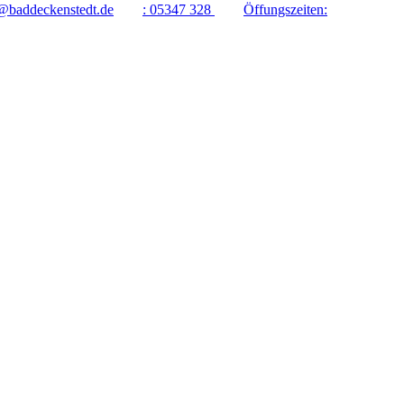
@baddeckenstedt.de
:
05347 328
Öffungszeiten: