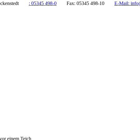
ddeckenstedt
:
05345 498-0
Fax:
05345 498-10
E-Mail:
info