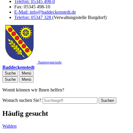
Telefon:
05345 498-0
Fax:
05345 498-10
E-Mail:
info@baddeckenstedt.de
Telefon:
05347 328
(Verwaltungsstelle Burgdorf)
Samtgemeinde
Baddeckenstedt
Suche
Menü
Suche
Menü
Womit können wir Ihnen helfen?
Wonach suchen Sie?
Suchen
Häufig gesucht
Wahlen