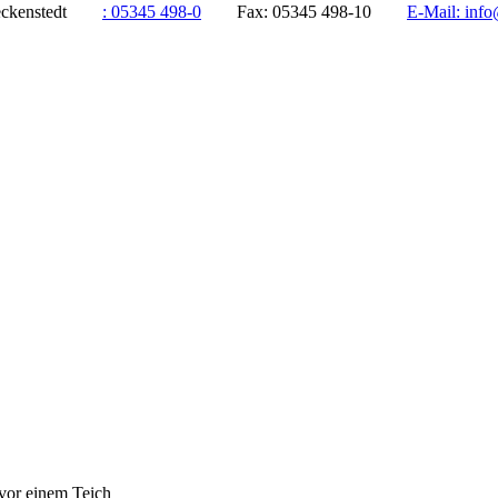
ddeckenstedt
:
05345 498-0
Fax:
05345 498-10
E-Mail:
info