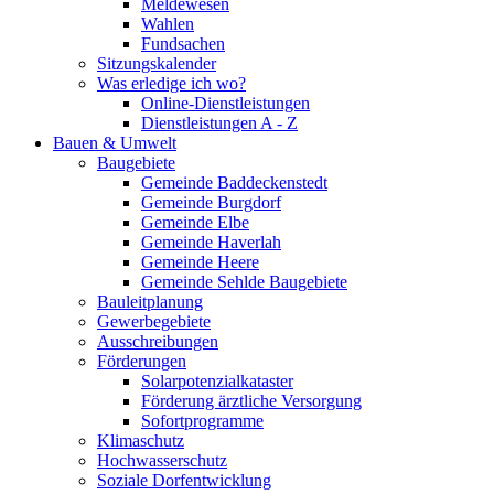
Meldewesen
Wahlen
Fundsachen
Sitzungskalender
Was erledige ich wo?
Online-Dienstleistungen
Dienstleistungen A - Z
Bauen & Umwelt
Baugebiete
Gemeinde Baddeckenstedt
Gemeinde Burgdorf
Gemeinde Elbe
Gemeinde Haverlah
Gemeinde Heere
Gemeinde Sehlde Baugebiete
Bauleitplanung
Gewerbegebiete
Ausschreibungen
Förderungen
Solarpotenzialkataster
Förderung ärztliche Versorgung
Sofortprogramme
Klimaschutz
Hochwasserschutz
Soziale Dorfentwicklung