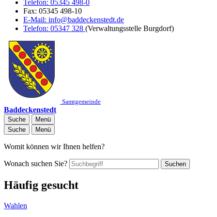
Telefon:
05345 498-0
Fax:
05345 498-10
E-Mail:
info@baddeckenstedt.de
Telefon:
05347 328
(Verwaltungsstelle Burgdorf)
Samtgemeinde
Baddeckenstedt
Suche
Menü
Suche
Menü
Womit können wir Ihnen helfen?
Wonach suchen Sie?
Suchen
Häufig gesucht
Wahlen