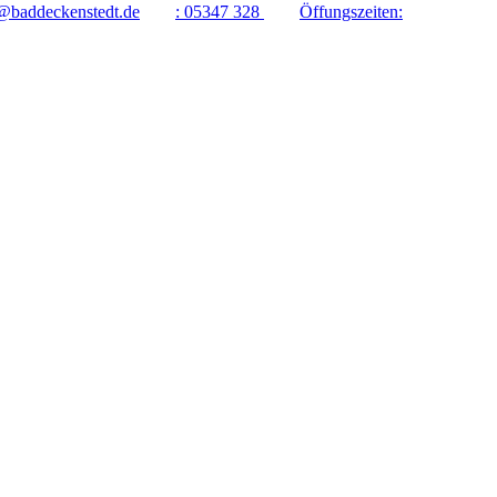
@baddeckenstedt.de
:
05347 328
Öffungszeiten: