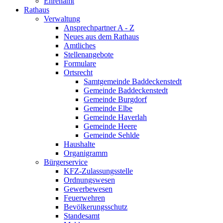
Ehrenamt
Rathaus
Verwaltung
Ansprechpartner A - Z
Neues aus dem Rathaus
Amtliches
Stellenangebote
Formulare
Ortsrecht
Samtgemeinde Baddeckenstedt
Gemeinde Baddeckenstedt
Gemeinde Burgdorf
Gemeinde Elbe
Gemeinde Haverlah
Gemeinde Heere
Gemeinde Sehlde
Haushalte
Organigramm
Bürgerservice
KFZ-Zulassungsstelle
Ordnungswesen
Gewerbewesen
Feuerwehren
Bevölkerungsschutz
Standesamt