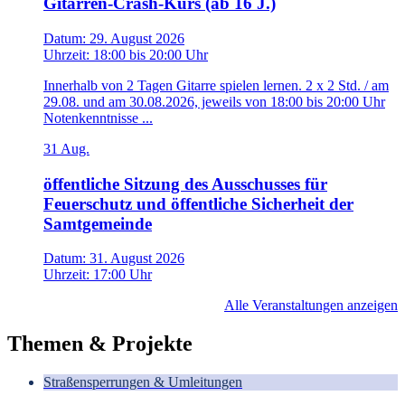
Gitarren-Crash-Kurs (ab 16 J.)
Datum:
29. August 2026
Uhrzeit:
18:00
bis
20:00 Uhr
Innerhalb von 2 Tagen Gitarre spielen lernen. 2 x 2 Std. / am
29.08. und am 30.08.2026, jeweils von 18:00 bis 20:00 Uhr
Notenkenntnisse ...
31
Aug.
öffentliche Sitzung des Ausschusses für
Feuerschutz und öffentliche Sicherheit der
Samtgemeinde
Datum:
31. August 2026
Uhrzeit:
17:00 Uhr
Alle Veranstaltungen anzeigen
Themen & Projekte
Straßensperrungen & Umleitungen