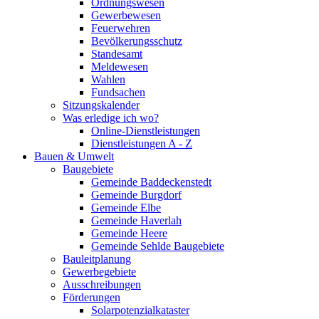
Ordnungswesen
Gewerbewesen
Feuerwehren
Bevölkerungsschutz
Standesamt
Meldewesen
Wahlen
Fundsachen
Sitzungskalender
Was erledige ich wo?
Online-Dienstleistungen
Dienstleistungen A - Z
Bauen & Umwelt
Baugebiete
Gemeinde Baddeckenstedt
Gemeinde Burgdorf
Gemeinde Elbe
Gemeinde Haverlah
Gemeinde Heere
Gemeinde Sehlde Baugebiete
Bauleitplanung
Gewerbegebiete
Ausschreibungen
Förderungen
Solarpotenzialkataster