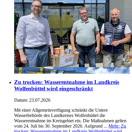
Bild:
© Samtgemeinde Baddeckentedt
Zu trocken: Wasserentnahme im Landkreis
Wolfenbüttel wird eingeschränkt
Datum:
23.07.2026
Mit einer Allgemeinverfügung schränkt die Untere
Wasserbehörde des Landkreises Wolfenbüttel die
Wasserentnahme im Kreisgebiet ein. Die Maßnahmen gelten
vom 24. Juli bis 30. September 2026. Aufgrund ...
Mehr
: Zu
trocken: Wasserentnahme im Landkreis Wolfenbüttel wird