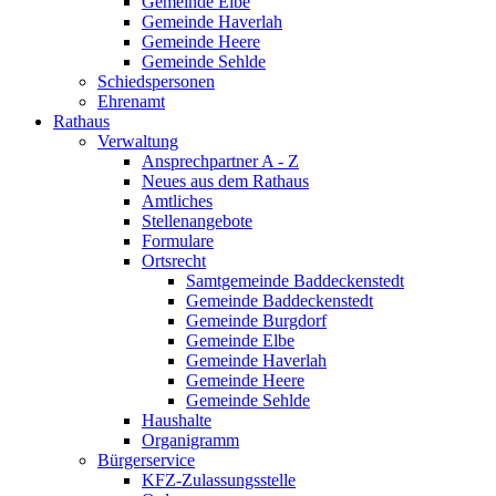
Gemeinde Elbe
Gemeinde Haverlah
Gemeinde Heere
Gemeinde Sehlde
Schiedspersonen
Ehrenamt
Rathaus
Verwaltung
Ansprechpartner A - Z
Neues aus dem Rathaus
Amtliches
Stellenangebote
Formulare
Ortsrecht
Samtgemeinde Baddeckenstedt
Gemeinde Baddeckenstedt
Gemeinde Burgdorf
Gemeinde Elbe
Gemeinde Haverlah
Gemeinde Heere
Gemeinde Sehlde
Haushalte
Organigramm
Bürgerservice
KFZ-Zulassungsstelle