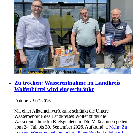
Bild:
© Samtgemeinde Baddeckentedt
Zu trocken: Wasserentnahme im Landkreis
Wolfenbüttel wird eingeschränkt
Datum:
23.07.2026
Mit einer Allgemeinverfügung schränkt die Untere
Wasserbehörde des Landkreises Wolfenbüttel die
Wasserentnahme im Kreisgebiet ein. Die Maßnahmen gelten
vom 24. Juli bis 30. September 2026. Aufgrund ...
Mehr
: Zu
trocken: Wasserentnahme im Landkreis Wolfenbüttel wird