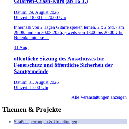
Gitarren-Crash-Kurs (ab 16 J.)
Datum:
29. August 2026
Uhrzeit:
18:00
bis
20:00 Uhr
Innerhalb von 2 Tagen Gitarre spielen lernen. 2 x 2 Std. / am
29.08. und am 30.08.2026, jeweils von 18:00 bis 20:00 Uhr
Notenkenntnisse ...
31
Aug.
öffentliche Sitzung des Ausschusses für
Feuerschutz und öffentliche Sicherheit der
Samtgemeinde
Datum:
31. August 2026
Uhrzeit:
17:00 Uhr
Alle Veranstaltungen anzeigen
Themen & Projekte
Straßensperrungen & Umleitungen