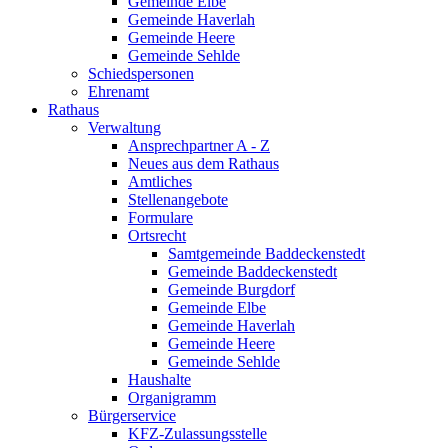
Gemeinde Elbe
Gemeinde Haverlah
Gemeinde Heere
Gemeinde Sehlde
Schiedspersonen
Ehrenamt
Rathaus
Verwaltung
Ansprechpartner A - Z
Neues aus dem Rathaus
Amtliches
Stellenangebote
Formulare
Ortsrecht
Samtgemeinde Baddeckenstedt
Gemeinde Baddeckenstedt
Gemeinde Burgdorf
Gemeinde Elbe
Gemeinde Haverlah
Gemeinde Heere
Gemeinde Sehlde
Haushalte
Organigramm
Bürgerservice
KFZ-Zulassungsstelle