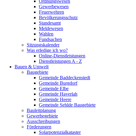
Ordnungswesen
Gewerbewesen
Feuerwehren
Bevölkerungsschutz
Standesamt
Meldewesen
Wahlen
Fundsachen
Sitzungskalender
Was erledige ich wo?
Online-Dienstleistungen
Dienstleistungen A - Z
Bauen & Umwelt
Baugebiete
Gemeinde Baddeckenstedt
Gemeinde Burgdorf
Gemeinde Elbe
Gemeinde Haverlah
Gemeinde Heere
Gemeinde Sehlde Baugebiete
Bauleitplanung
Gewerbegebiete
Ausschreibungen
Förderungen
Solarpotenzialkataster