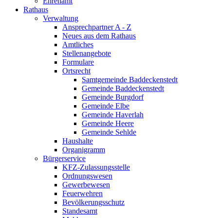
Ehrenamt
Rathaus
Verwaltung
Ansprechpartner A - Z
Neues aus dem Rathaus
Amtliches
Stellenangebote
Formulare
Ortsrecht
Samtgemeinde Baddeckenstedt
Gemeinde Baddeckenstedt
Gemeinde Burgdorf
Gemeinde Elbe
Gemeinde Haverlah
Gemeinde Heere
Gemeinde Sehlde
Haushalte
Organigramm
Bürgerservice
KFZ-Zulassungsstelle
Ordnungswesen
Gewerbewesen
Feuerwehren
Bevölkerungsschutz
Standesamt