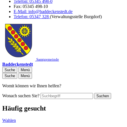
Telefon:
05345 498-0
Fax:
05345 498-10
E-Mail:
info@baddeckenstedt.de
Telefon:
05347 328
(Verwaltungsstelle Burgdorf)
Samtgemeinde
Baddeckenstedt
Suche
Menü
Suche
Menü
Womit können wir Ihnen helfen?
Wonach suchen Sie?
Suchen
Häufig gesucht
Wahlen