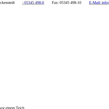
ddeckenstedt
:
05345 498-0
Fax:
05345 498-10
E-Mail:
info