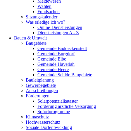
Meldewesen
Wahlen
Fundsachen
Sitzungskalender
Was erledige ich wo?
Online-Dienstleistungen
Dienstleistungen A - Z
Bauen & Umwelt
Baugebiete
Gemeinde Baddeckenstedt
Gemeinde Burgdorf
Gemeinde Elbe
Gemeinde Haverlah
Gemeinde Heere
Gemeinde Sehlde Baugebiete
Bauleitplanung
Gewerbegebiete
Ausschreibungen
Förderungen
Solarpotenzialkataster
Förderung ärztliche Versorgung
Sofortprogramme
Klimaschutz
Hochwasserschutz
Soziale Dorfentwicklung