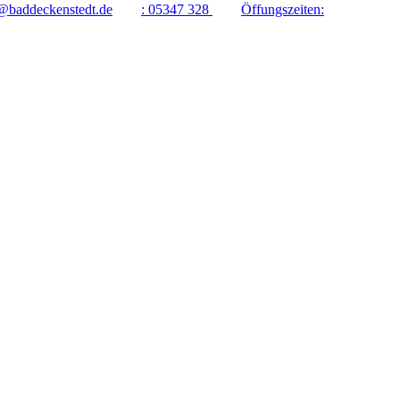
@baddeckenstedt.de
:
05347 328
Öffungszeiten: