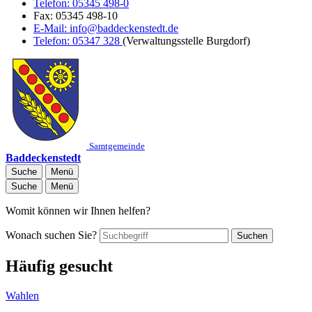
Telefon:
05345 498-0
Fax:
05345 498-10
E-Mail:
info@baddeckenstedt.de
Telefon:
05347 328
(Verwaltungsstelle Burgdorf)
Samtgemeinde
Baddeckenstedt
Suche
Menü
Suche
Menü
Womit können wir Ihnen helfen?
Wonach suchen Sie?
Suchen
Häufig gesucht
Wahlen