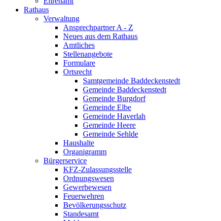
Ehrenamt
Rathaus
Verwaltung
Ansprechpartner A - Z
Neues aus dem Rathaus
Amtliches
Stellenangebote
Formulare
Ortsrecht
Samtgemeinde Baddeckenstedt
Gemeinde Baddeckenstedt
Gemeinde Burgdorf
Gemeinde Elbe
Gemeinde Haverlah
Gemeinde Heere
Gemeinde Sehlde
Haushalte
Organigramm
Bürgerservice
KFZ-Zulassungsstelle
Ordnungswesen
Gewerbewesen
Feuerwehren
Bevölkerungsschutz
Standesamt