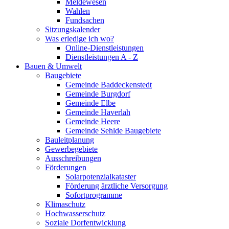
Meldewesen
Wahlen
Fundsachen
Sitzungskalender
Was erledige ich wo?
Online-Dienstleistungen
Dienstleistungen A - Z
Bauen & Umwelt
Baugebiete
Gemeinde Baddeckenstedt
Gemeinde Burgdorf
Gemeinde Elbe
Gemeinde Haverlah
Gemeinde Heere
Gemeinde Sehlde Baugebiete
Bauleitplanung
Gewerbegebiete
Ausschreibungen
Förderungen
Solarpotenzialkataster
Förderung ärztliche Versorgung
Sofortprogramme
Klimaschutz
Hochwasserschutz
Soziale Dorfentwicklung