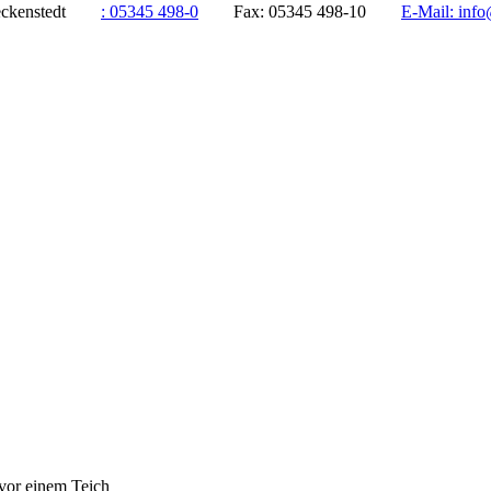
ddeckenstedt
:
05345 498-0
Fax:
05345 498-10
E-Mail:
info