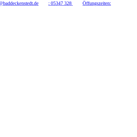
@baddeckenstedt.de
:
05347 328
Öffungszeiten: