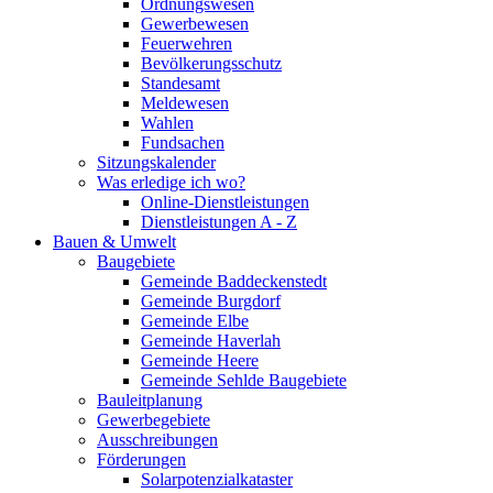
Ordnungswesen
Gewerbewesen
Feuerwehren
Bevölkerungsschutz
Standesamt
Meldewesen
Wahlen
Fundsachen
Sitzungskalender
Was erledige ich wo?
Online-Dienstleistungen
Dienstleistungen A - Z
Bauen & Umwelt
Baugebiete
Gemeinde Baddeckenstedt
Gemeinde Burgdorf
Gemeinde Elbe
Gemeinde Haverlah
Gemeinde Heere
Gemeinde Sehlde Baugebiete
Bauleitplanung
Gewerbegebiete
Ausschreibungen
Förderungen
Solarpotenzialkataster