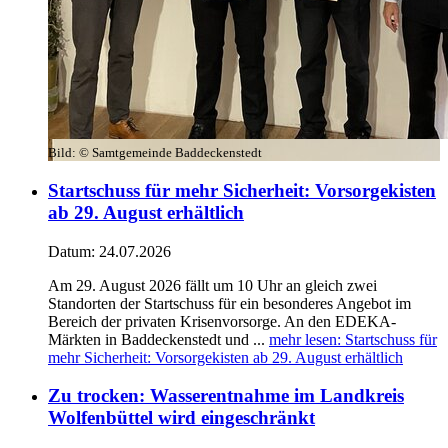
Bild:
© Samtgemeinde Baddeckenstedt
Startschuss für mehr Sicherheit: Vorsorgekisten
ab 29. August erhältlich
Datum:
24.07.2026
Am 29. August 2026 fällt um 10 Uhr an gleich zwei
Standorten der Startschuss für ein besonderes Angebot im
Bereich der privaten Krisenvorsorge. An den EDEKA-
Märkten in Baddeckenstedt und ...
mehr lesen
: Startschuss für
mehr Sicherheit: Vorsorgekisten ab 29. August erhältlich
Zu trocken: Wasserentnahme im Landkreis
Wolfenbüttel wird eingeschränkt