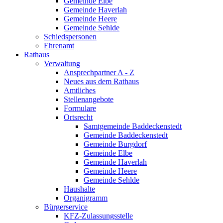
Gemeinde Elbe
Gemeinde Haverlah
Gemeinde Heere
Gemeinde Sehlde
Schiedspersonen
Ehrenamt
Rathaus
Verwaltung
Ansprechpartner A - Z
Neues aus dem Rathaus
Amtliches
Stellenangebote
Formulare
Ortsrecht
Samtgemeinde Baddeckenstedt
Gemeinde Baddeckenstedt
Gemeinde Burgdorf
Gemeinde Elbe
Gemeinde Haverlah
Gemeinde Heere
Gemeinde Sehlde
Haushalte
Organigramm
Bürgerservice
KFZ-Zulassungsstelle