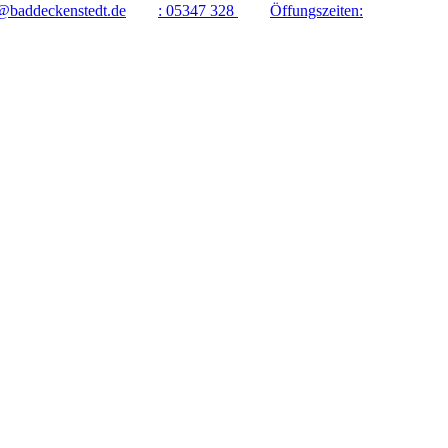
@baddeckenstedt.de
:
05347 328
Öffungszeiten: