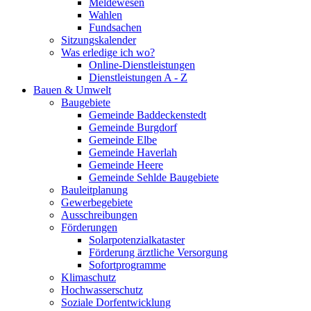
Meldewesen
Wahlen
Fundsachen
Sitzungskalender
Was erledige ich wo?
Online-Dienstleistungen
Dienstleistungen A - Z
Bauen & Umwelt
Baugebiete
Gemeinde Baddeckenstedt
Gemeinde Burgdorf
Gemeinde Elbe
Gemeinde Haverlah
Gemeinde Heere
Gemeinde Sehlde Baugebiete
Bauleitplanung
Gewerbegebiete
Ausschreibungen
Förderungen
Solarpotenzialkataster
Förderung ärztliche Versorgung
Sofortprogramme
Klimaschutz
Hochwasserschutz
Soziale Dorfentwicklung