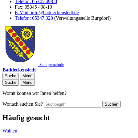
Telefon:
05345 498-0
Fax:
05345 498-10
E-Mail:
info@baddeckenstedt.de
Telefon:
05347 328
(Verwaltungsstelle Burgdorf)
Samtgemeinde
Baddeckenstedt
Suche
Menü
Suche
Menü
Womit können wir Ihnen helfen?
Wonach suchen Sie?
Suchen
Häufig gesucht
Wahlen