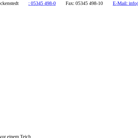
ddeckenstedt
:
05345 498-0
Fax:
05345 498-10
E-Mail:
info