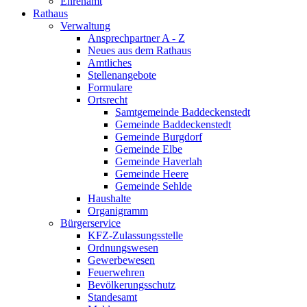
Ehrenamt
Rathaus
Verwaltung
Ansprechpartner A - Z
Neues aus dem Rathaus
Amtliches
Stellenangebote
Formulare
Ortsrecht
Samtgemeinde Baddeckenstedt
Gemeinde Baddeckenstedt
Gemeinde Burgdorf
Gemeinde Elbe
Gemeinde Haverlah
Gemeinde Heere
Gemeinde Sehlde
Haushalte
Organigramm
Bürgerservice
KFZ-Zulassungsstelle
Ordnungswesen
Gewerbewesen
Feuerwehren
Bevölkerungsschutz
Standesamt