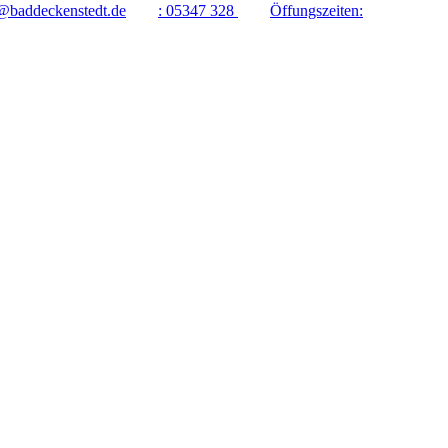
@baddeckenstedt.de
:
05347 328
Öffungszeiten: