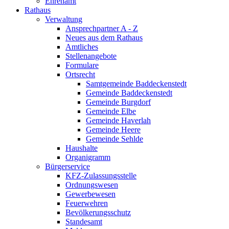
Ehrenamt
Rathaus
Verwaltung
Ansprechpartner A - Z
Neues aus dem Rathaus
Amtliches
Stellenangebote
Formulare
Ortsrecht
Samtgemeinde Baddeckenstedt
Gemeinde Baddeckenstedt
Gemeinde Burgdorf
Gemeinde Elbe
Gemeinde Haverlah
Gemeinde Heere
Gemeinde Sehlde
Haushalte
Organigramm
Bürgerservice
KFZ-Zulassungsstelle
Ordnungswesen
Gewerbewesen
Feuerwehren
Bevölkerungsschutz
Standesamt