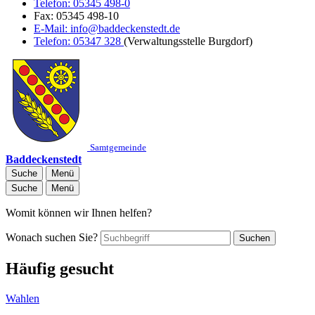
Telefon:
05345 498-0
Fax:
05345 498-10
E-Mail:
info@baddeckenstedt.de
Telefon:
05347 328
(Verwaltungsstelle Burgdorf)
Samtgemeinde
Baddeckenstedt
Suche
Menü
Suche
Menü
Womit können wir Ihnen helfen?
Wonach suchen Sie?
Suchen
Häufig gesucht
Wahlen