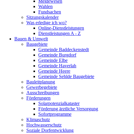
Meldewesen
Wahlen
Fundsachen
Sitzungskalender
Was erledige ich wo?
Online-Dienstleistungen
Dienstleistungen A - Z
Bauen & Umwelt
Baugebiete
Gemeinde Baddeckenstedt
Gemeinde Burgdorf
Gemeinde Elbe
Gemeinde Haverlah
Gemeinde Heere
Gemeinde Sehlde Baugebiete
Bauleitplanung
Gewerbegebiete
Ausschreibungen
Förderungen
Solarpotenzialkataster
Förderung ärztliche Versorgung
Sofortprogramme
Klimaschutz
Hochwasserschutz
Soziale Dorfentwicklung