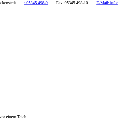
ddeckenstedt
:
05345 498-0
Fax:
05345 498-10
E-Mail:
info