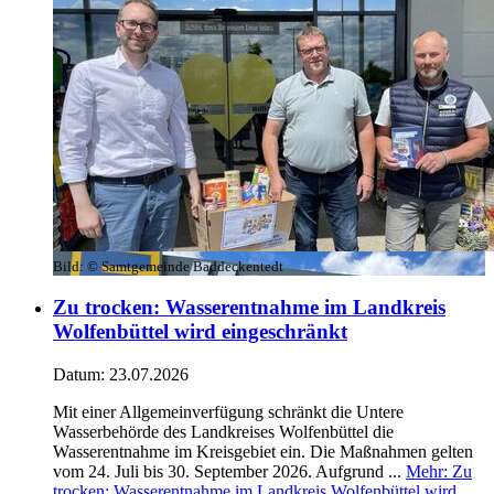
Bild:
© Samtgemeinde Baddeckentedt
Zu trocken: Wasserentnahme im Landkreis
Wolfenbüttel wird eingeschränkt
Datum:
23.07.2026
Mit einer Allgemeinverfügung schränkt die Untere
Wasserbehörde des Landkreises Wolfenbüttel die
Wasserentnahme im Kreisgebiet ein. Die Maßnahmen gelten
vom 24. Juli bis 30. September 2026. Aufgrund ...
Mehr
: Zu
trocken: Wasserentnahme im Landkreis Wolfenbüttel wird