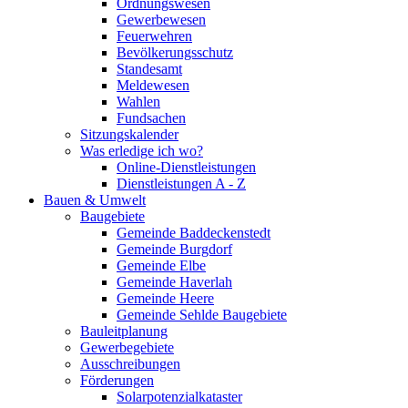
Ordnungswesen
Gewerbewesen
Feuerwehren
Bevölkerungsschutz
Standesamt
Meldewesen
Wahlen
Fundsachen
Sitzungskalender
Was erledige ich wo?
Online-Dienstleistungen
Dienstleistungen A - Z
Bauen & Umwelt
Baugebiete
Gemeinde Baddeckenstedt
Gemeinde Burgdorf
Gemeinde Elbe
Gemeinde Haverlah
Gemeinde Heere
Gemeinde Sehlde Baugebiete
Bauleitplanung
Gewerbegebiete
Ausschreibungen
Förderungen
Solarpotenzialkataster