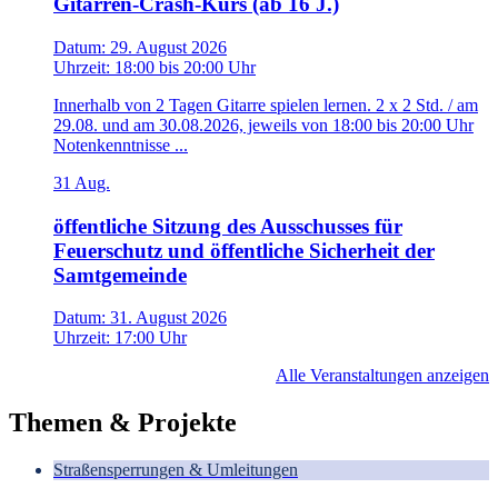
Gitarren-Crash-Kurs (ab 16 J.)
Datum:
29. August 2026
Uhrzeit:
18:00
bis
20:00 Uhr
Innerhalb von 2 Tagen Gitarre spielen lernen. 2 x 2 Std. / am
29.08. und am 30.08.2026, jeweils von 18:00 bis 20:00 Uhr
Notenkenntnisse ...
31
Aug.
öffentliche Sitzung des Ausschusses für
Feuerschutz und öffentliche Sicherheit der
Samtgemeinde
Datum:
31. August 2026
Uhrzeit:
17:00 Uhr
Alle Veranstaltungen anzeigen
Themen & Projekte
Straßensperrungen & Umleitungen