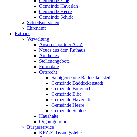
Gemeinde Elbe
Gemeinde Haverlah
Gemeinde Heere
Gemeinde Sehlde
Schiedspersonen
Ehrenamt
Rathaus
Verwaltung
Ansprechpartner A - Z
Neues aus dem Rathaus
Amtliches
Stellenangebote
Formulare
Ortsrecht
Samtgemeinde Baddeckenstedt
Gemeinde Baddeckenstedt
Gemeinde Burgdorf
Gemeinde Elbe
Gemeinde Haverlah
Gemeinde Heere
Gemeinde Sehlde
Haushalte
Organigramm
Bürgerservice
KFZ-Zulassungsstelle