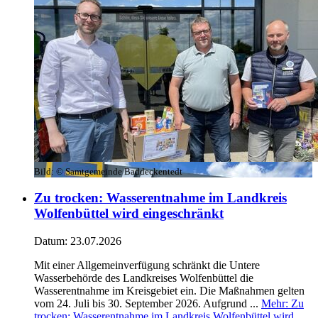
Bild:
© Samtgemeinde Baddeckentedt
Zu trocken: Wasserentnahme im Landkreis
Wolfenbüttel wird eingeschränkt
Datum:
23.07.2026
Mit einer Allgemeinverfügung schränkt die Untere
Wasserbehörde des Landkreises Wolfenbüttel die
Wasserentnahme im Kreisgebiet ein. Die Maßnahmen gelten
vom 24. Juli bis 30. September 2026. Aufgrund ...
Mehr
: Zu
trocken: Wasserentnahme im Landkreis Wolfenbüttel wird