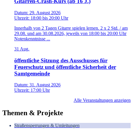
Gitarren-Crash-Kurs (ab 16 J.)
Datum:
29. August 2026
Uhrzeit:
18:00
bis
20:00 Uhr
Innerhalb von 2 Tagen Gitarre spielen lernen. 2 x 2 Std. / am
29.08. und am 30.08.2026, jeweils von 18:00 bis 20:00 Uhr
Notenkenntnisse ...
31
Aug.
öffentliche Sitzung des Ausschusses für
Feuerschutz und öffentliche Sicherheit der
Samtgemeinde
Datum:
31. August 2026
Uhrzeit:
17:00 Uhr
Alle Veranstaltungen anzeigen
Themen & Projekte
Straßensperrungen & Umleitungen