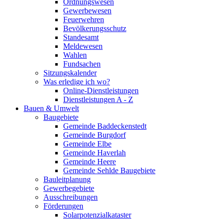
Ordnungswesen
Gewerbewesen
Feuerwehren
Bevölkerungsschutz
Standesamt
Meldewesen
Wahlen
Fundsachen
Sitzungskalender
Was erledige ich wo?
Online-Dienstleistungen
Dienstleistungen A - Z
Bauen & Umwelt
Baugebiete
Gemeinde Baddeckenstedt
Gemeinde Burgdorf
Gemeinde Elbe
Gemeinde Haverlah
Gemeinde Heere
Gemeinde Sehlde Baugebiete
Bauleitplanung
Gewerbegebiete
Ausschreibungen
Förderungen
Solarpotenzialkataster