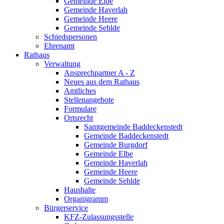
Gemeinde Elbe
Gemeinde Haverlah
Gemeinde Heere
Gemeinde Sehlde
Schiedspersonen
Ehrenamt
Rathaus
Verwaltung
Ansprechpartner A - Z
Neues aus dem Rathaus
Amtliches
Stellenangebote
Formulare
Ortsrecht
Samtgemeinde Baddeckenstedt
Gemeinde Baddeckenstedt
Gemeinde Burgdorf
Gemeinde Elbe
Gemeinde Haverlah
Gemeinde Heere
Gemeinde Sehlde
Haushalte
Organigramm
Bürgerservice
KFZ-Zulassungsstelle