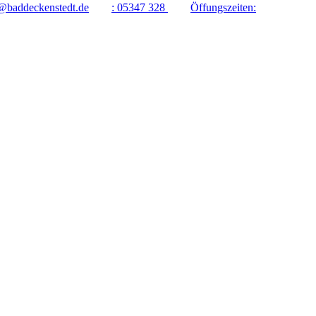
@baddeckenstedt.de
:
05347 328
Öffungszeiten: