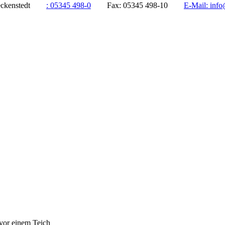
ddeckenstedt
:
05345 498-0
Fax:
05345 498-10
E-Mail:
info