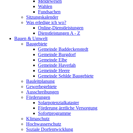
Meldewesen
Wahlen
Fundsachen
Sitzungskalender
Was erledige ich wo?
Online-Dienstleistungen
Dienstleistungen A - Z
Bauen & Umwelt
Baugebiete
Gemeinde Baddeckenstedt
Gemeinde Burgdorf
Gemeinde Elbe
Gemeinde Haverlah
Gemeinde Heere
Gemeinde Sehlde Baugebiete
Bauleitplanung
Gewerbegebiete
Ausschreibungen
Förderungen
Solarpotenzialkataster
Förderung ärztliche Versorgung
Sofortprogramme
Klimaschutz
Hochwasserschutz
Soziale Dorfentwicklung