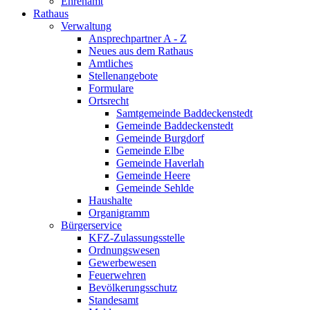
Ehrenamt
Rathaus
Verwaltung
Ansprechpartner A - Z
Neues aus dem Rathaus
Amtliches
Stellenangebote
Formulare
Ortsrecht
Samtgemeinde Baddeckenstedt
Gemeinde Baddeckenstedt
Gemeinde Burgdorf
Gemeinde Elbe
Gemeinde Haverlah
Gemeinde Heere
Gemeinde Sehlde
Haushalte
Organigramm
Bürgerservice
KFZ-Zulassungsstelle
Ordnungswesen
Gewerbewesen
Feuerwehren
Bevölkerungsschutz
Standesamt