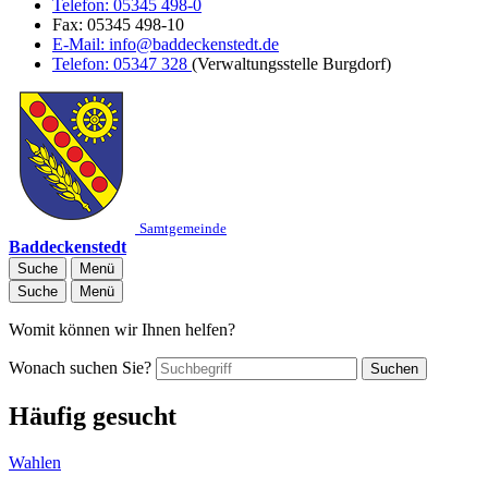
Telefon:
05345 498-0
Fax:
05345 498-10
E-Mail:
info@baddeckenstedt.de
Telefon:
05347 328
(Verwaltungsstelle Burgdorf)
Samtgemeinde
Baddeckenstedt
Suche
Menü
Suche
Menü
Womit können wir Ihnen helfen?
Wonach suchen Sie?
Suchen
Häufig gesucht
Wahlen