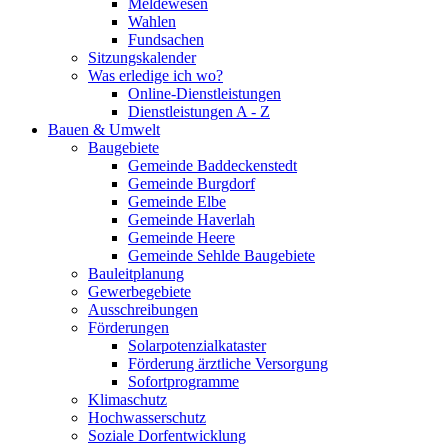
Meldewesen
Wahlen
Fundsachen
Sitzungskalender
Was erledige ich wo?
Online-Dienstleistungen
Dienstleistungen A - Z
Bauen & Umwelt
Baugebiete
Gemeinde Baddeckenstedt
Gemeinde Burgdorf
Gemeinde Elbe
Gemeinde Haverlah
Gemeinde Heere
Gemeinde Sehlde Baugebiete
Bauleitplanung
Gewerbegebiete
Ausschreibungen
Förderungen
Solarpotenzialkataster
Förderung ärztliche Versorgung
Sofortprogramme
Klimaschutz
Hochwasserschutz
Soziale Dorfentwicklung