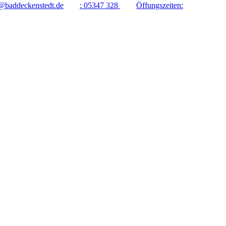
@baddeckenstedt.de
:
05347 328
Öffungszeiten: