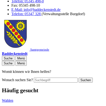
Telefon:
05345 498-0
Fax:
05345 498-10
E-Mail:
info@baddeckenstedt.de
Telefon:
05347 328
(Verwaltungsstelle Burgdorf)
Samtgemeinde
Baddeckenstedt
Suche
Menü
Suche
Menü
Womit können wir Ihnen helfen?
Wonach suchen Sie?
Suchen
Häufig gesucht
Wahlen