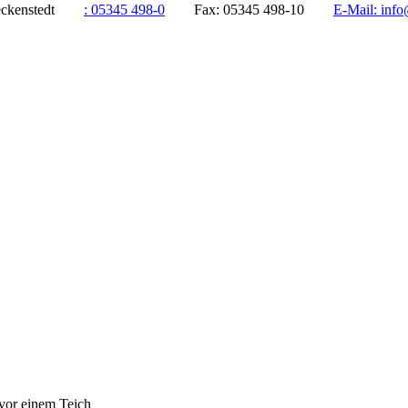
ddeckenstedt
:
05345 498-0
Fax:
05345 498-10
E-Mail:
info