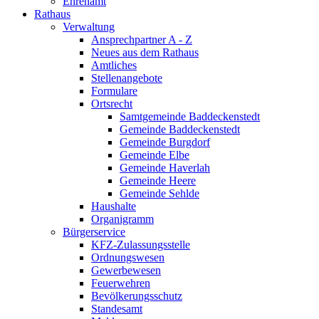
Ehrenamt
Rathaus
Verwaltung
Ansprechpartner A - Z
Neues aus dem Rathaus
Amtliches
Stellenangebote
Formulare
Ortsrecht
Samtgemeinde Baddeckenstedt
Gemeinde Baddeckenstedt
Gemeinde Burgdorf
Gemeinde Elbe
Gemeinde Haverlah
Gemeinde Heere
Gemeinde Sehlde
Haushalte
Organigramm
Bürgerservice
KFZ-Zulassungsstelle
Ordnungswesen
Gewerbewesen
Feuerwehren
Bevölkerungsschutz
Standesamt